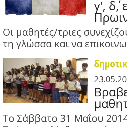
γ', δ΄,
Πρωι
Οι μαθητές/τριες συνεχίζ
τη γλώσσα και να επικοινων
δημοτι
23.05.2
Βραβε
μαθητ
Το Σάββατο 31 Μαΐου 2014