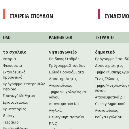
ΕΤΑΙΡΕΙΑ ΣΠΟΥΔΩΝ
ΣΥΝΔΕΣΜΟ
ÖSD
PANIGIRI.GR
ΤΕΤΡAΔΙΟ
το σχολείο
νηπιαγωγείο
δημοτικό
Ιστορία
Παιδικός Σταθμός
Πρόγραμμα Σπουδ
Φιλοσοφία
Πρόγραμμα Σπουδών
Δραστηριότητες
Εκπαιδευτικό
Ειδικά Προγράμματα
Τμήμα Φυσικής Αγω
Προσωπικό
Δραστηριότητες
Ξένες Γλώσσες
Πρόγραμμα Υποτροφιών
Ανακοινώσεις
Τμήμα Ψυχολογίας 
Inspired
Λόγου
Τμήμα Ψυχολογίας και
Εισαγωγή Μαθητών
Λόγου
Απογευματινά ΔΗ
Εγκαταστάσεις
Απογευματινά NH
Gallery Δημοτικού
Πρωτοπορίες
Αγγλικά
Ανακοινώσεις
Gallery
Gallery Νηπιαγωγείου
Ρούχα Σχολείου
Τετράδιο
F.A.Q.
Προϋποθέσεις