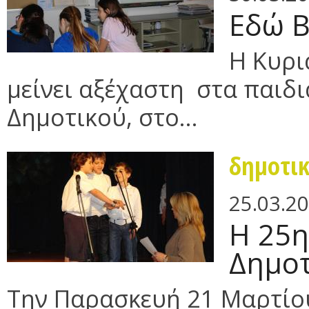
Εδώ Β
Η Κυρι
μείνει αξέχαστη στα παιδι
Δημοτικού, στο...
δημοτι
25.03.2
Η 25η
Δημοτ
Tην Παρασκευή 21 Μαρτίου