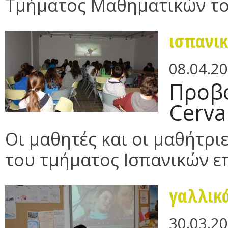
Τμήματος Μαθηματικών το
ισπανι
08.04.2
Προβο
Cerva
Οι μαθητές και οι μαθήτριες
του τμήματος Ισπανικών επ
γαλλικ
30.03.2