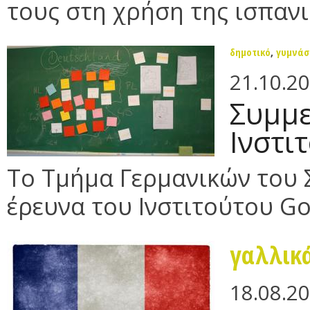
τους στη χρήση της ισπανι
δημοτικό
,
γυμνάσ
21.10.2
Συμμε
Ινστι
Το Τμήμα Γερμανικών του Σ
έρευνα του Ινστιτούτου G
γαλλικ
18.08.2