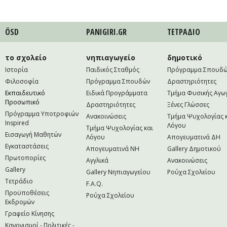
ÖSD
PANIGIRI.GR
ΤΕΤΡAΔΙΟ
το σχολείο
νηπιαγωγείο
δημοτικό
Ιστορία
Παιδικός Σταθμός
Πρόγραμμα Σπουδ
Φιλοσοφία
Πρόγραμμα Σπουδών
Δραστηριότητες
Εκπαιδευτικό
Ειδικά Προγράμματα
Τμήμα Φυσικής Αγω
Προσωπικό
Δραστηριότητες
Ξένες Γλώσσες
Πρόγραμμα Υποτροφιών
Ανακοινώσεις
Τμήμα Ψυχολογίας 
Inspired
Λόγου
Τμήμα Ψυχολογίας και
Εισαγωγή Μαθητών
Λόγου
Απογευματινά ΔΗ
Εγκαταστάσεις
Απογευματινά NH
Gallery Δημοτικού
Πρωτοπορίες
Αγγλικά
Ανακοινώσεις
Gallery
Gallery Νηπιαγωγείου
Ρούχα Σχολείου
Τετράδιο
F.A.Q.
Προϋποθέσεις
Ρούχα Σχολείου
Εκδρομών
Γραφείο Κίνησης
Κανονισμοί - Πολιτικές -