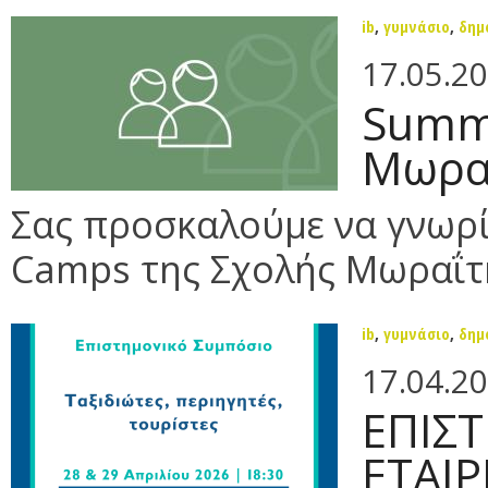
ib
,
γυμνάσιο
,
δημ
17.05.2
Summ
Μωρα
Σας προσκαλούμε να γνωρ
Camps της Σχολής Μωραΐτη
ib
,
γυμνάσιο
,
δημ
17.04.2
ΕΠΙΣ
ΕΤΑΙ