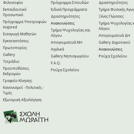
Φιλοσοφία
Πρόγραμμα Σπουδών
Δραστηριότητες
Εκπαιδευτικό
Ειδικά Προγράμματα
Τμήμα Φυσικής Αγω
Προσωπικό
Δραστηριότητες
Ξένες Γλώσσες
Πρόγραμμα Υποτροφιών
Ανακοινώσεις
Τμήμα Ψυχολογίας 
Inspired
Λόγου
Τμήμα Ψυχολογίας και
Εισαγωγή Μαθητών
Λόγου
Απογευματινά ΔΗ
Εγκαταστάσεις
Απογευματινά NH
Gallery Δημοτικού
Πρωτοπορίες
Αγγλικά
Ανακοινώσεις
Gallery
Gallery Νηπιαγωγείου
Ρούχα Σχολείου
Τετράδιο
F.A.Q.
Προϋποθέσεις
Ρούχα Σχολείου
Εκδρομών
Γραφείο Κίνησης
Κανονισμοί - Πολιτικές -
Τιμές
Εξωτερική Αξιολόγηση