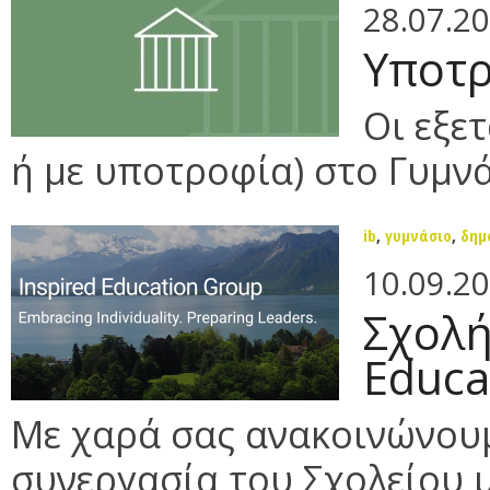
28.07.2
Υποτρ
Οι εξε
ή με υποτροφία) στο Γυμνάσ
ib
,
γυμνάσιο
,
δημ
10.09.2
Σχολή
Educa
Με χαρά σας ανακοινώνουμ
συνεργασία του Σχολείου μα