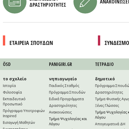
ΑΝΑΚΟΙΝΩΣΕ
ΔΡΑΣΤΗΡΙΟΤΗΤΕΣ
ΕΤΑΙΡΕΙΑ ΣΠΟΥΔΩΝ
ΣΥΝΔΕΣΜΟ
ÖSD
PANIGIRI.GR
ΤΕΤΡAΔΙΟ
το σχολείο
νηπιαγωγείο
δημοτικό
Ιστορία
Παιδικός Σταθμός
Πρόγραμμα Σπουδ
Φιλοσοφία
Πρόγραμμα Σπουδών
Δραστηριότητες
Εκπαιδευτικό
Ειδικά Προγράμματα
Τμήμα Φυσικής Αγω
Προσωπικό
Δραστηριότητες
Ξένες Γλώσσες
Πρόγραμμα Υποτροφιών
Ανακοινώσεις
Τμήμα Ψυχολογίας 
Inspired
Λόγου
Τμήμα Ψυχολογίας και
Εισαγωγή Μαθητών
Λόγου
Απογευματινά ΔΗ