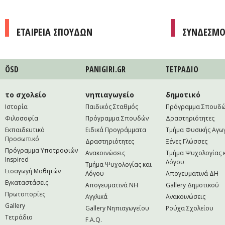
ΕΤΑΙΡΕΙΑ ΣΠΟΥΔΩΝ
ΣΥΝΔΕΣΜΟ
ÖSD
PANIGIRI.GR
ΤΕΤΡAΔΙΟ
το σχολείο
νηπιαγωγείο
δημοτικό
Ιστορία
Παιδικός Σταθμός
Πρόγραμμα Σπουδ
Φιλοσοφία
Πρόγραμμα Σπουδών
Δραστηριότητες
Εκπαιδευτικό
Ειδικά Προγράμματα
Τμήμα Φυσικής Αγω
Προσωπικό
Δραστηριότητες
Ξένες Γλώσσες
Πρόγραμμα Υποτροφιών
Ανακοινώσεις
Τμήμα Ψυχολογίας 
Inspired
Λόγου
Τμήμα Ψυχολογίας και
Εισαγωγή Μαθητών
Λόγου
Απογευματινά ΔΗ
Εγκαταστάσεις
Απογευματινά NH
Gallery Δημοτικού
Πρωτοπορίες
Αγγλικά
Ανακοινώσεις
Gallery
Gallery Νηπιαγωγείου
Ρούχα Σχολείου
Τετράδιο
F.A.Q.