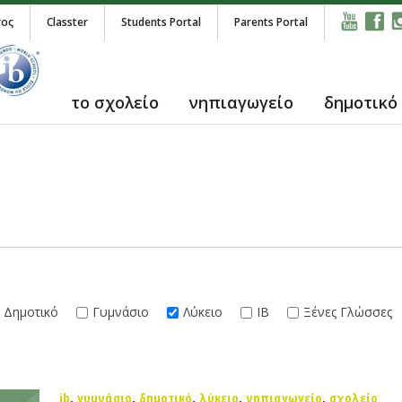
τος
Classter
Students Portal
Parents Portal
το σχολείο
νηπιαγωγείο
δημοτικό
Δημοτικό
Γυμνάσιο
Λύκειο
IB
Ξένες Γλώσσες
ib
,
γυμνάσιο
,
δημοτικό
,
λύκειο
,
νηπιαγωγείο
,
σχολείο