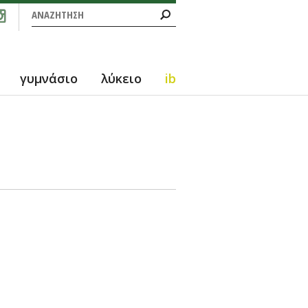
Φόρμα αναζήτησης
Αναζήτηση
γυμνάσιο
λύκειο
ib