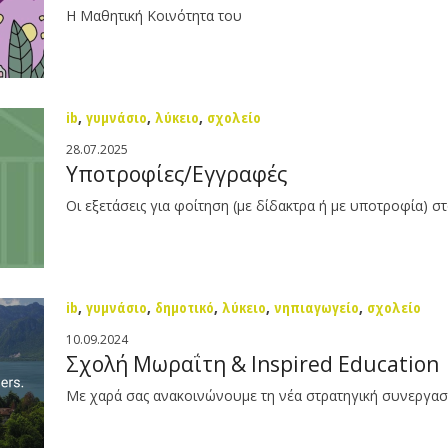
Η Μαθητική Κοινότητα του
ib
,
γυμνάσιο
,
λύκειο
,
σχολείο
28.07.2025
Υποτροφίες/Εγγραφές
Οι εξετάσεις για φοίτηση (με δίδακτρα ή με υποτροφία) στ
ib
,
γυμνάσιο
,
δημοτικό
,
λύκειο
,
νηπιαγωγείο
,
σχολείο
10.09.2024
Σχολή Μωραΐτη & Inspired Education
Με χαρά σας ανακοινώνουμε τη νέα στρατηγική συνεργασία