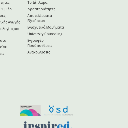
τητες
Το Δίπλωμα
 'Ομιλοι
Δραστηριότητες
σες
Αποτελέσματα
Εξετάσεων
ικής Αγωγής
Ενισχυτικά Μαθήματα
ολογίας και
University Counseling
ματα
Εγγραφές-
Προΰποθέσεις
κείου
Ανακοινώσεις
εις