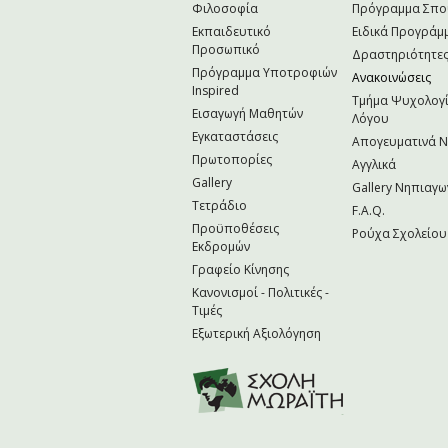
Φιλοσοφία
Πρόγραμμα Σπ
Εκπαιδευτικό
Ειδικά Προγράμ
Προσωπικό
Δραστηριότητε
Πρόγραμμα Υποτροφιών
Ανακοινώσεις
Inspired
Τμήμα Ψυχολογί
Εισαγωγή Μαθητών
Λόγου
Εγκαταστάσεις
Απογευματινά 
Πρωτοπορίες
Αγγλικά
Gallery
Gallery Νηπιαγω
Τετράδιο
F.A.Q.
Προϋποθέσεις
Ρούχα Σχολείου
Εκδρομών
Γραφείο Κίνησης
Κανονισμοί - Πολιτικές -
Τιμές
Εξωτερική Αξιολόγηση