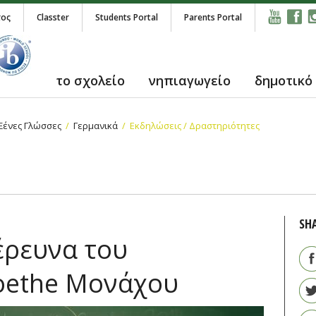
τος
Classter
Students Portal
Parents Portal
το σχολείο
νηπιαγωγείο
δημοτικό
Ξένες Γλώσσες
Γερμανικά
Εκδηλώσεις / Δραστηριότητες
SH
έρευνα του
oethe Μονάχου