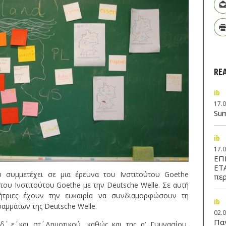
RE
ib
17.
Su
ib
17.
ΕΠ
ΕΤ
 συμμετέχει σε μια έρευνα του Ινστιτούτου Goethe
περ
ου Ινστιτούτου Goethe με την Deutsche Welle. Σε αυτή
ήτριες έχουν την ευκαιρία να συνδιαμορφώσουν τη
ib
αμμάτων της Deutsche Welle.
02.
Παν
΄, ε΄ και στ΄ Δημοτικού, καθώς και της α’ Γυμνασίου,