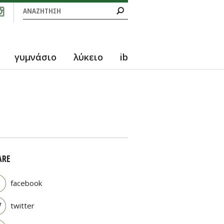
Φόρμα αναζήτησης
Αναζήτηση
γυμνάσιο
λύκειο
ib
ARE
facebook
twitter