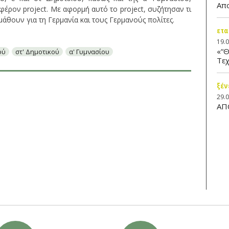
Απ
αφέρον project. Με αφορμή αυτό το project, συζήτησαν τι
μάθουν για τη Γερμανία και τους Γερμανούς πολίτες.
ετα
19.
«“Θ
ού
στ' Δημοτικού
α' Γυμνασίου
Τεχ
ξέν
29.
ΑΠ