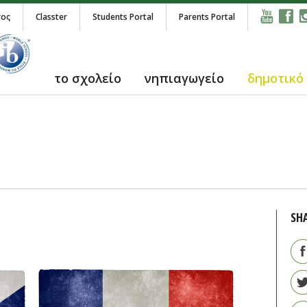
τος
Classter
Students Portal
Parents Portal
το σχολείο
νηπιαγωγείο
δημοτικό
SH