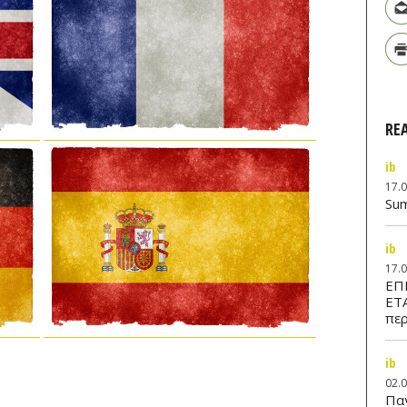
RE
ib
17.
Su
ib
17.
ΕΠ
ΕΤ
περ
ib
02.
Παν