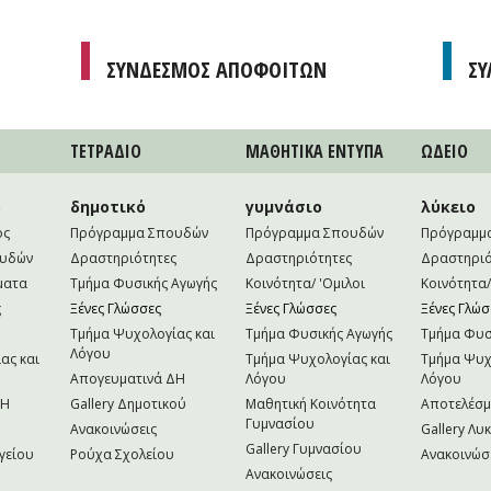
ΣΥΝΔΕΣΜΟΣ ΑΠΟΦΟΙΤΩΝ
ΣΥ
ΤΕΤΡAΔΙΟ
ΜΑΘΗΤΙΚA ΕΝΤΥΠΑ
ΩΔΕΙΟ
ο
δημοτικό
γυμνάσιο
λύκειο
ός
Πρόγραμμα Σπουδών
Πρόγραμμα Σπουδών
Πρόγραμμ
ουδών
Δραστηριότητες
Δραστηριότητες
Δραστηριό
ματα
Τμήμα Φυσικής Αγωγής
Κοινότητα/ 'Ομιλοι
Κοινότητα/
ς
Ξένες Γλώσσες
Ξένες Γλώσσες
Ξένες Γλώσ
Τμήμα Ψυχολογίας και
Τμήμα Φυσικής Αγωγής
Τμήμα Φυσ
Λόγου
ας και
Τμήμα Ψυχολογίας και
Τμήμα Ψυχ
Απογευματινά ΔΗ
Λόγου
Λόγου
NH
Gallery Δημοτικού
Μαθητική Κοινότητα
Αποτελέσ
Γυμνασίου
Ανακοινώσεις
Gallery Λυ
Gallery Γυμνασίου
γείου
Ρούχα Σχολείου
Ανακοινώσ
Ανακοινώσεις