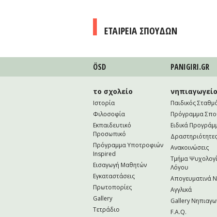
ΕΤΑΙΡΕΙΑ ΣΠΟΥΔΩΝ
ÖSD
PANIGIRI.GR
το σχολείο
νηπιαγωγεί
Ιστορία
Παιδικός Σταθμ
Φιλοσοφία
Πρόγραμμα Σπ
Εκπαιδευτικό
Ειδικά Προγράμ
Προσωπικό
Δραστηριότητε
Πρόγραμμα Υποτροφιών
Ανακοινώσεις
Inspired
Τμήμα Ψυχολογί
Εισαγωγή Μαθητών
Λόγου
Εγκαταστάσεις
Απογευματινά 
Πρωτοπορίες
Αγγλικά
Gallery
Gallery Νηπιαγω
Τετράδιο
F.A.Q.