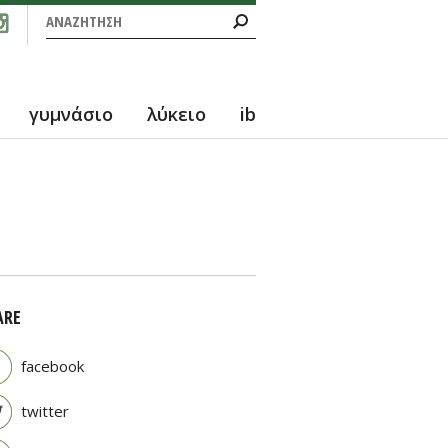
Φόρμα αναζήτησης
Αναζήτηση
γυμνάσιο
λύκειο
ib
ARE
facebook
twitter