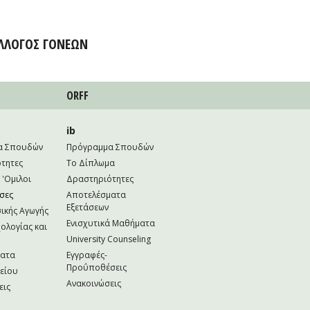
ΛΛΟΓΟΣ ΓΟΝΕΩΝ
ORFF
ib
α Σπουδών
Πρόγραμμα Σπουδών
τητες
Το Δίπλωμα
 'Ομιλοι
Δραστηριότητες
σες
Αποτελέσματα
Εξετάσεων
ικής Αγωγής
Ενισχυτικά Μαθήματα
ολογίας και
University Counseling
ματα
Εγγραφές-
Προΰποθέσεις
κείου
Ανακοινώσεις
εις