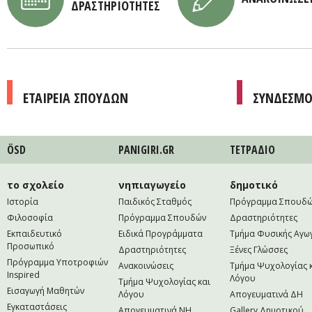
ΔΡΑΣΤΗΡΙΟΤΗΤΕΣ
ΕΤΑΙΡΕΙΑ ΣΠΟΥΔΩΝ
ΣΥΝΔΕΣΜΟ
ÖSD
PANIGIRI.GR
ΤΕΤΡAΔΙΟ
το σχολείο
νηπιαγωγείο
δημοτικό
Ιστορία
Παιδικός Σταθμός
Πρόγραμμα Σπουδ
Φιλοσοφία
Πρόγραμμα Σπουδών
Δραστηριότητες
Εκπαιδευτικό
Ειδικά Προγράμματα
Τμήμα Φυσικής Αγω
Προσωπικό
Δραστηριότητες
Ξένες Γλώσσες
Πρόγραμμα Υποτροφιών
Ανακοινώσεις
Τμήμα Ψυχολογίας 
Inspired
Λόγου
Τμήμα Ψυχολογίας και
Εισαγωγή Μαθητών
Λόγου
Απογευματινά ΔΗ
Εγκαταστάσεις
Απογευματινά NH
Gallery Δημοτικού