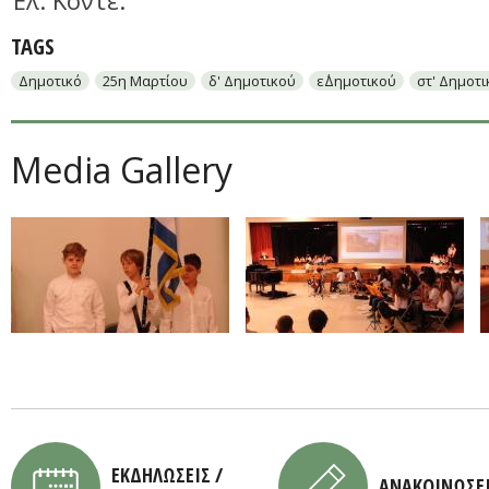
Έλ. Κόντε.
TAGS
Δημοτικό
25η Μαρτίου
δ' Δημοτικού
ε΄Δημοτικού
στ' Δημοτ
Media Gallery
ΕΚΔΗΛΩΣΕΙΣ /
ΑΝΑΚΟΙΝΩΣΕ