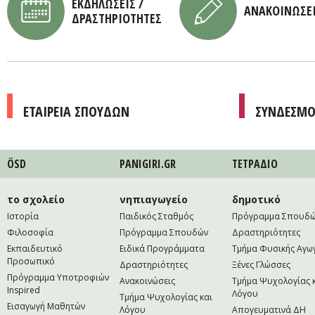
ΕΚΔΗΛΩΣΕΙΣ /
ΑΝΑΚΟΙΝΩΣΕ
ΔΡΑΣΤΗΡΙΟΤΗΤΕΣ
ΕΤΑΙΡΕΙΑ ΣΠΟΥΔΩΝ
ΣΥΝΔΕΣΜΟ
ÖSD
PANIGIRI.GR
ΤΕΤΡAΔΙΟ
το σχολείο
νηπιαγωγείο
δημοτικό
Ιστορία
Παιδικός Σταθμός
Πρόγραμμα Σπουδ
Φιλοσοφία
Πρόγραμμα Σπουδών
Δραστηριότητες
Εκπαιδευτικό
Ειδικά Προγράμματα
Τμήμα Φυσικής Αγω
Προσωπικό
Δραστηριότητες
Ξένες Γλώσσες
Πρόγραμμα Υποτροφιών
Ανακοινώσεις
Τμήμα Ψυχολογίας 
Inspired
Λόγου
Τμήμα Ψυχολογίας και
Εισαγωγή Μαθητών
Λόγου
Απογευματινά ΔΗ