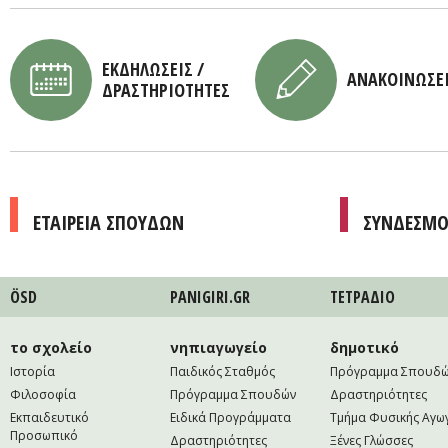
ΕΚΔΗΛΩΣΕΙΣ /
ΑΝΑΚΟΙΝΩΣΕ
ΔΡΑΣΤΗΡΙΟΤΗΤΕΣ
ΕΤΑΙΡΕΙΑ ΣΠΟΥΔΩΝ
ΣΥΝΔΕΣΜΟ
ÖSD
PANIGIRI.GR
ΤΕΤΡAΔΙΟ
το σχολείο
νηπιαγωγείο
δημοτικό
Ιστορία
Παιδικός Σταθμός
Πρόγραμμα Σπουδ
Φιλοσοφία
Πρόγραμμα Σπουδών
Δραστηριότητες
Εκπαιδευτικό
Ειδικά Προγράμματα
Τμήμα Φυσικής Αγω
Προσωπικό
Δραστηριότητες
Ξένες Γλώσσες