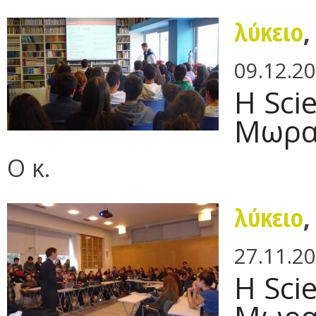
λύκειο
09.12.2
H Sci
Μωρα
O κ.
λύκειο
27.11.2
Η Sci