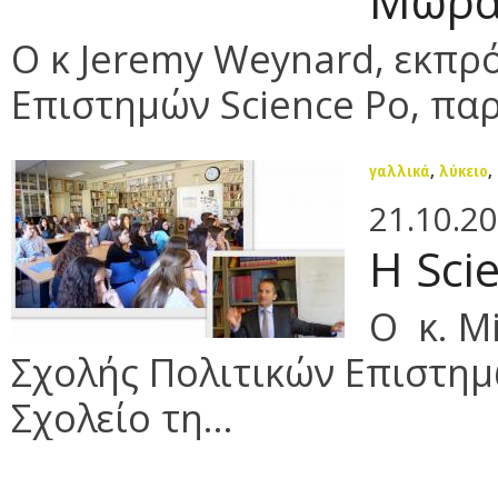
Μωρα
O κ Jeremy Weynard, εκπρ
Επιστημών Science Po, παρ
γαλλικά
,
λύκειο
,
21.10.2
H Sci
Ο κ. Μ
Σχολής Πολιτικών Επιστημώ
Σχολείο τη...