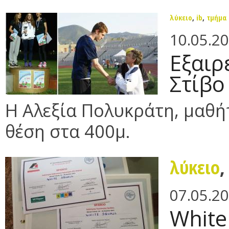
λύκειο
,
ib
,
τμήμα
10.05.2
Εξαιρ
Στίβο
Η Αλεξία Πολυκράτη, μαθήτ
θέση στα 400μ.
λύκειο
07.05.2
White 