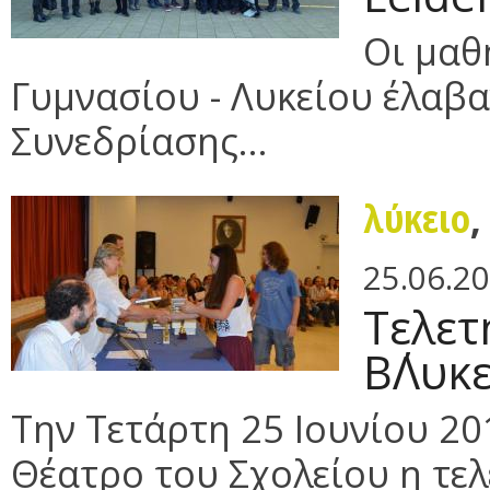
Οι μαθ
Γυμνασίου - Λυκείου έλαβ
Συνεδρίασης...
λύκειο
25.06.2
Τελετή
Β΄Λυκ
Την Τετάρτη 25 Ιουνίου 2
Θέατρο του Σχολείου η τελ