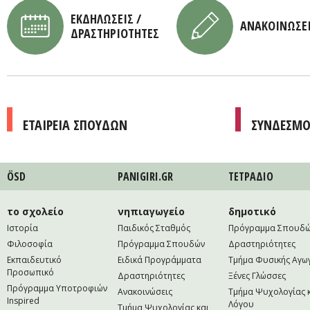
ΕΚΔΗΛΩΣΕΙΣ /
ΑΝΑΚΟΙΝΩΣΕ
ΔΡΑΣΤΗΡΙΟΤΗΤΕΣ
ΕΤΑΙΡΕΙΑ ΣΠΟΥΔΩΝ
ΣΥΝΔΕΣΜΟ
ÖSD
PANIGIRI.GR
ΤΕΤΡAΔΙΟ
το σχολείο
νηπιαγωγείο
δημοτικό
Ιστορία
Παιδικός Σταθμός
Πρόγραμμα Σπουδ
Φιλοσοφία
Πρόγραμμα Σπουδών
Δραστηριότητες
Εκπαιδευτικό
Ειδικά Προγράμματα
Τμήμα Φυσικής Αγω
Προσωπικό
Δραστηριότητες
Ξένες Γλώσσες
Πρόγραμμα Υποτροφιών
Ανακοινώσεις
Τμήμα Ψυχολογίας 
Inspired
Λόγου
Τμήμα Ψυχολογίας και