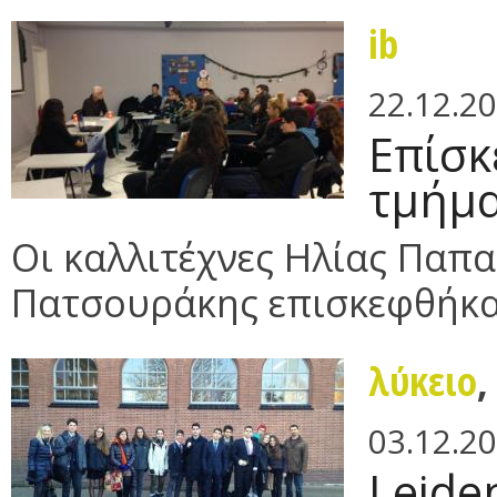
ib
22.12.2
Επίσκ
τμήμα
Οι καλλιτέχνες Ηλίας Παπα
Πατσουράκης επισκεφθήκαν 
λύκειο
03.12.2
Leide