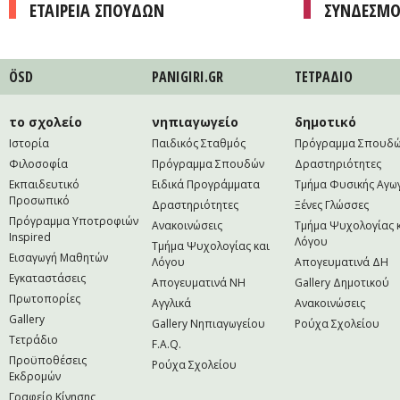
ΕΤΑΙΡΕΙΑ ΣΠΟΥΔΩΝ
ΣΥΝΔΕΣΜΟ
ÖSD
PANIGIRI.GR
ΤΕΤΡAΔΙΟ
το σχολείο
νηπιαγωγείο
δημοτικό
Ιστορία
Παιδικός Σταθμός
Πρόγραμμα Σπουδ
Φιλοσοφία
Πρόγραμμα Σπουδών
Δραστηριότητες
Εκπαιδευτικό
Ειδικά Προγράμματα
Τμήμα Φυσικής Αγω
Προσωπικό
Δραστηριότητες
Ξένες Γλώσσες
Πρόγραμμα Υποτροφιών
Ανακοινώσεις
Τμήμα Ψυχολογίας 
Inspired
Λόγου
Τμήμα Ψυχολογίας και
Εισαγωγή Μαθητών
Λόγου
Απογευματινά ΔΗ
Εγκαταστάσεις
Απογευματινά NH
Gallery Δημοτικού
Πρωτοπορίες
Αγγλικά
Ανακοινώσεις
Gallery
Gallery Νηπιαγωγείου
Ρούχα Σχολείου
Τετράδιο
F.A.Q.
Προϋποθέσεις
Ρούχα Σχολείου
Εκδρομών
Γραφείο Κίνησης