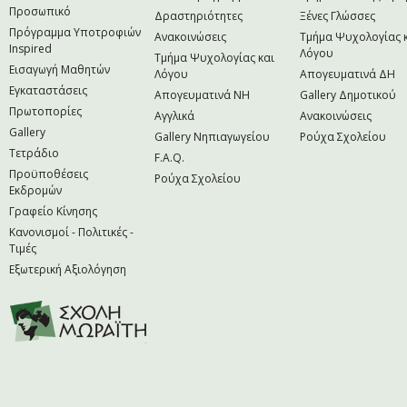
Προσωπικό
Δραστηριότητες
Ξένες Γλώσσες
Πρόγραμμα Υποτροφιών
Ανακοινώσεις
Τμήμα Ψυχολογίας 
Inspired
Λόγου
Τμήμα Ψυχολογίας και
Εισαγωγή Μαθητών
Λόγου
Απογευματινά ΔΗ
Εγκαταστάσεις
Απογευματινά NH
Gallery Δημοτικού
Πρωτοπορίες
Αγγλικά
Ανακοινώσεις
Gallery
Gallery Νηπιαγωγείου
Ρούχα Σχολείου
Τετράδιο
F.A.Q.
Προϋποθέσεις
Ρούχα Σχολείου
Εκδρομών
Γραφείο Κίνησης
Κανονισμοί - Πολιτικές -
Τιμές
Εξωτερική Αξιολόγηση