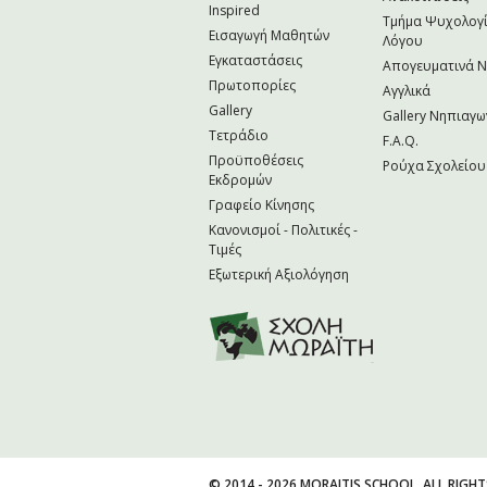
Inspired
Τμήμα Ψυχολογί
Εισαγωγή Μαθητών
Λόγου
Εγκαταστάσεις
Απογευματινά 
Πρωτοπορίες
Αγγλικά
Gallery
Gallery Νηπιαγω
Τετράδιο
F.A.Q.
Προϋποθέσεις
Ρούχα Σχολείου
Εκδρομών
Γραφείο Κίνησης
Κανονισμοί - Πολιτικές -
Τιμές
Εξωτερική Αξιολόγηση
© 2014 - 2026 MORAITIS SCHOOL. ALL RIGHT