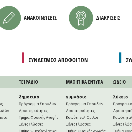
ΑΝΑΚΟΙΝΩΣΕΙΣ
ΔΙΑΚΡΙΣΕΙΣ
ΣΥΝΔΕΣΜΟΣ ΑΠΟΦΟΙΤΩΝ
ΣΥ
ΤΕΤΡAΔΙΟ
ΜΑΘΗΤΙΚA ΕΝΤΥΠΑ
ΩΔΕΙΟ
ο
δημοτικό
γυμνάσιο
λύκειο
ός
Πρόγραμμα Σπουδών
Πρόγραμμα Σπουδών
Πρόγραμμ
ουδών
Δραστηριότητες
Δραστηριότητες
Δραστηριό
ματα
Τμήμα Φυσικής Αγωγής
Κοινότητα/ 'Ομιλοι
Κοινότητα/
ς
Ξένες Γλώσσες
Ξένες Γλώσσες
Ξένες Γλώσ
Τμήμα Ψυχολογίας και
Τμήμα Φυσικής Αγωγής
Τμήμα Φυσ