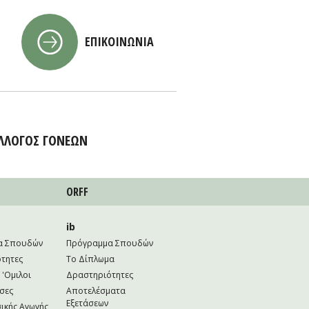
ΕΠΙΚΟΙΝΩΝΙΑ
ΛΛΟΓΟΣ ΓΟΝΕΩΝ
ORFF
ib
α Σπουδών
Πρόγραμμα Σπουδών
τητες
Το Δίπλωμα
 'Ομιλοι
Δραστηριότητες
σες
Αποτελέσματα
Εξετάσεων
ικής Αγωγής