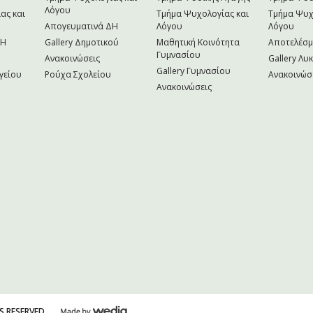
Λόγου
ας και
Τμήμα Ψυχολογίας και
Τμήμα Ψυχ
Απογευματινά ΔΗ
Λόγου
Λόγου
NH
Gallery Δημοτικού
Μαθητική Κοινότητα
Αποτελέσ
Γυμνασίου
Ανακοινώσεις
Gallery Λυ
Gallery Γυμνασίου
γείου
Ρούχα Σχολείου
Ανακοινώσ
Ανακοινώσεις
S RESERVED.