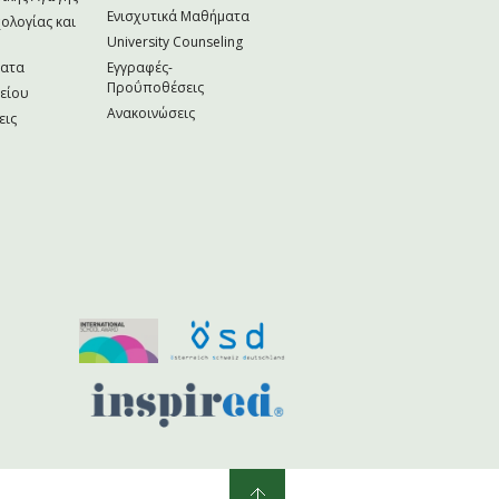
Ενισχυτικά Μαθήματα
ολογίας και
University Counseling
ματα
Εγγραφές-
Προΰποθέσεις
κείου
Ανακοινώσεις
εις