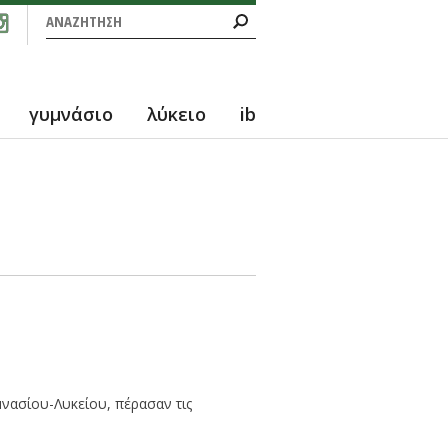
Φόρμα αναζήτησης
Αναζήτηση
γυμνάσιο
λύκειο
ib
μνασίου-Λυκείου, πέρασαν τις