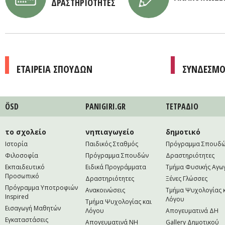
ΔΡΑΣΤΗΡΙΟΤΗΤΕΣ
ΕΤΑΙΡΕΙΑ ΣΠΟΥΔΩΝ
ΣΥΝΔΕΣΜΟ
ÖSD
PANIGIRI.GR
ΤΕΤΡAΔΙΟ
το σχολείο
νηπιαγωγείο
δημοτικό
Ιστορία
Παιδικός Σταθμός
Πρόγραμμα Σπουδ
Φιλοσοφία
Πρόγραμμα Σπουδών
Δραστηριότητες
Εκπαιδευτικό
Ειδικά Προγράμματα
Τμήμα Φυσικής Αγω
Προσωπικό
Δραστηριότητες
Ξένες Γλώσσες
Πρόγραμμα Υποτροφιών
Ανακοινώσεις
Τμήμα Ψυχολογίας 
Inspired
Λόγου
Τμήμα Ψυχολογίας και
Εισαγωγή Μαθητών
Λόγου
Απογευματινά ΔΗ
Εγκαταστάσεις
Απογευματινά NH
Gallery Δημοτικού