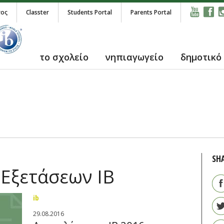
τος
Classter
Students Portal
Parents Portal
το σχολείο
νηπιαγωγείο
δημοτικό
SH
Εξετάσεων IB
ib
29.08.2016