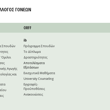
ΛΛΟΓΟΣ ΓΟΝΕΩΝ
ORFF
ib
α Σπουδών
Πρόγραμμα Σπουδών
τητες
Το Δίπλωμα
 'Ομιλοι
Δραστηριότητες
σες
Αποτελέσματα
Εξετάσεων
ικής Αγωγής
Ενισχυτικά Μαθήματα
ολογίας και
University Counseling
ματα
Εγγραφές-
Προΰποθέσεις
κείου
Ανακοινώσεις
εις