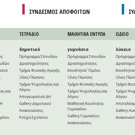
ΣΥΝΔΕΣΜΟΣ ΑΠΟΦΟΙΤΩΝ
ΣΥ
ΤΕΤΡAΔΙΟ
ΜΑΘΗΤΙΚA ΕΝΤΥΠΑ
ΩΔΕΙΟ
ο
δημοτικό
γυμνάσιο
λύκειο
ός
Πρόγραμμα Σπουδών
Πρόγραμμα Σπουδών
Πρόγραμμ
ουδών
Δραστηριότητες
Δραστηριότητες
Δραστηριό
ματα
Τμήμα Φυσικής Αγωγής
Κοινότητα/ 'Ομιλοι
Κοινότητα/
ς
Ξένες Γλώσσες
Ξένες Γλώσσες
Ξένες Γλώσ
Τμήμα Ψυχολογίας και
Τμήμα Φυσικής Αγωγής
Τμήμα Φυσ
Λόγου
ας και
Τμήμα Ψυχολογίας και
Τμήμα Ψυχ
Απογευματινά ΔΗ
Λόγου
Λόγου
NH
Gallery Δημοτικού
Μαθητική Κοινότητα
Αποτελέσ
Γυμνασίου
Ανακοινώσεις
Gallery Λυ
Gallery Γυμνασίου
γείου
Ρούχα Σχολείου
Ανακοινώσ
Ανακοινώσεις