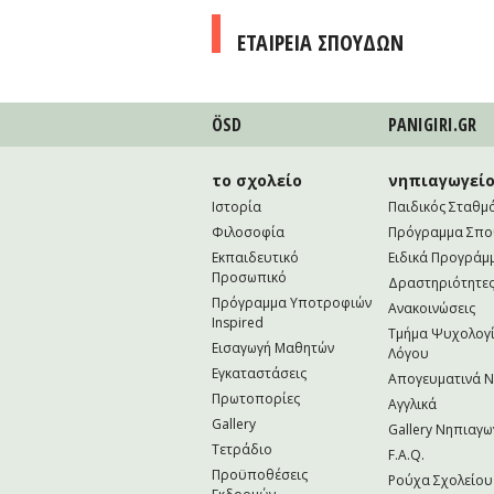
ΕΤΑΙΡΕΙΑ ΣΠΟΥΔΩΝ
ÖSD
PANIGIRI.GR
το σχολείο
νηπιαγωγεί
Ιστορία
Παιδικός Σταθμ
Φιλοσοφία
Πρόγραμμα Σπ
Εκπαιδευτικό
Ειδικά Προγράμ
Προσωπικό
Δραστηριότητε
Πρόγραμμα Υποτροφιών
Ανακοινώσεις
Inspired
Τμήμα Ψυχολογί
Εισαγωγή Μαθητών
Λόγου
Εγκαταστάσεις
Απογευματινά 
Πρωτοπορίες
Αγγλικά
Gallery
Gallery Νηπιαγω
Τετράδιο
F.A.Q.
Προϋποθέσεις
Ρούχα Σχολείου