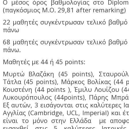
Ο μέσος όρος βαθμολογίας στο Diploma
(παγκόσμιος Μ.Ο. 29,81 after remarking)
22 μαθητές συγκέντρωσαν τελικό βαθμό 
πάνω
68 μαθητές συγκέντρωσαν τελικό βαθμό 
πάνω.
Μαθητές με 44 ή 45 points:
Μυρτώ Βλαζάκη (45 points), Σταυρού
Τάτλα (45 points), Μάρκος Βολίκας (44 
Κουστένη (44 points ), Έμιλυ Λουίζου (4
Λυκουρόπουλος (44pοints), Πάρης Μπράτ
Εξ αυτών, 3 εισάγονται στις καλύτερες Ι
Αγγλίας (Cambridge, UCL, Imperial) και έ
είναι το μόνο στην Ελλάδα με αποφο
εισαχθεί στις 5 καλύτερες Ιατρικές