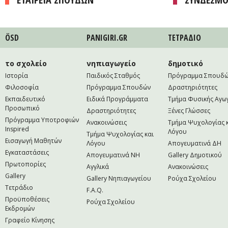
ÖSD
PANIGIRI.GR
ΤΕΤΡAΔΙΟ
το σχολείο
νηπιαγωγείο
δημοτικό
Ιστορία
Παιδικός Σταθμός
Πρόγραμμα Σπουδ
Φιλοσοφία
Πρόγραμμα Σπουδών
Δραστηριότητες
Εκπαιδευτικό
Ειδικά Προγράμματα
Τμήμα Φυσικής Αγω
Προσωπικό
Δραστηριότητες
Ξένες Γλώσσες
Πρόγραμμα Υποτροφιών
Ανακοινώσεις
Τμήμα Ψυχολογίας 
Inspired
Λόγου
Τμήμα Ψυχολογίας και
Εισαγωγή Μαθητών
Λόγου
Απογευματινά ΔΗ
Εγκαταστάσεις
Απογευματινά NH
Gallery Δημοτικού
Πρωτοπορίες
Αγγλικά
Ανακοινώσεις
Gallery
Gallery Νηπιαγωγείου
Ρούχα Σχολείου
Τετράδιο
F.A.Q.
Προϋποθέσεις
Ρούχα Σχολείου
Εκδρομών
Γραφείο Κίνησης