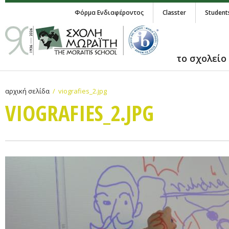
Φόρμα Ενδιαφέροντος
Classter
Student
το σχολείο
αρχική σελίδα
viografies_2.jpg
VIOGRAFIES_2.JPG