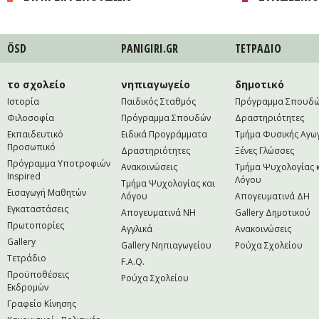
ÖSD
PANIGIRI.GR
ΤΕΤΡAΔΙΟ
το σχολείο
νηπιαγωγείο
δημοτικό
Ιστορία
Παιδικός Σταθμός
Πρόγραμμα Σπουδ
Φιλοσοφία
Πρόγραμμα Σπουδών
Δραστηριότητες
Εκπαιδευτικό
Ειδικά Προγράμματα
Τμήμα Φυσικής Αγω
Προσωπικό
Δραστηριότητες
Ξένες Γλώσσες
Πρόγραμμα Υποτροφιών
Ανακοινώσεις
Τμήμα Ψυχολογίας 
Inspired
Λόγου
Τμήμα Ψυχολογίας και
Εισαγωγή Μαθητών
Λόγου
Απογευματινά ΔΗ
Εγκαταστάσεις
Απογευματινά NH
Gallery Δημοτικού
Πρωτοπορίες
Αγγλικά
Ανακοινώσεις
Gallery
Gallery Νηπιαγωγείου
Ρούχα Σχολείου
Τετράδιο
F.A.Q.
Προϋποθέσεις
Ρούχα Σχολείου
Εκδρομών
Γραφείο Κίνησης