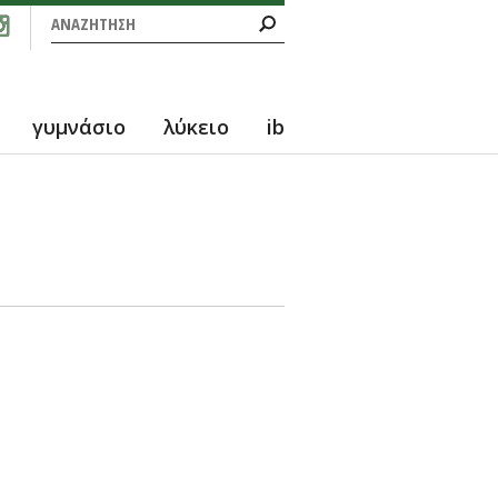
Φόρμα αναζήτησης
Αναζήτηση
γυμνάσιο
λύκειο
ib