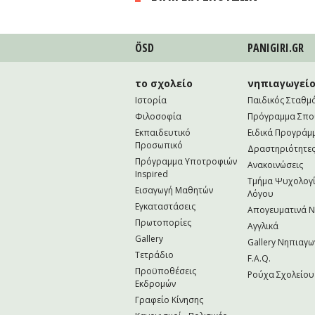
ÖSD
PANIGIRI.GR
το σχολείο
νηπιαγωγεί
Ιστορία
Παιδικός Σταθμ
Φιλοσοφία
Πρόγραμμα Σπ
Εκπαιδευτικό
Ειδικά Προγράμ
Προσωπικό
Δραστηριότητε
Πρόγραμμα Υποτροφιών
Ανακοινώσεις
Inspired
Τμήμα Ψυχολογί
Εισαγωγή Μαθητών
Λόγου
Εγκαταστάσεις
Απογευματινά 
Πρωτοπορίες
Αγγλικά
Gallery
Gallery Νηπιαγω
Τετράδιο
F.A.Q.
Προϋποθέσεις
Ρούχα Σχολείου
Εκδρομών
Γραφείο Κίνησης