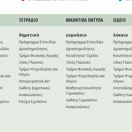
ΤΕΤΡAΔΙΟ
ΜΑΘΗΤΙΚA ΕΝΤΥΠΑ
ΩΔΕΙΟ
ο
δημοτικό
γυμνάσιο
λύκειο
ός
Πρόγραμμα Σπουδών
Πρόγραμμα Σπουδών
Πρόγραμμ
ουδών
Δραστηριότητες
Δραστηριότητες
Δραστηριό
ματα
Τμήμα Φυσικής Αγωγής
Κοινότητα/ 'Ομιλοι
Κοινότητα/
ς
Ξένες Γλώσσες
Ξένες Γλώσσες
Ξένες Γλώσ
Τμήμα Ψυχολογίας και
Τμήμα Φυσικής Αγωγής
Τμήμα Φυσ
Λόγου
ας και
Τμήμα Ψυχολογίας και
Τμήμα Ψυχ
Απογευματινά ΔΗ
Λόγου
Λόγου
NH
Gallery Δημοτικού
Μαθητική Κοινότητα
Αποτελέσ
Γυμνασίου
Ανακοινώσεις
Gallery Λυ
Gallery Γυμνασίου
γείου
Ρούχα Σχολείου
Ανακοινώσ
Ανακοινώσεις