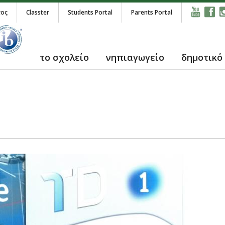
τος
Classter
Students Portal
Parents Portal
το σχολείο
νηπιαγωγείο
δημοτικό