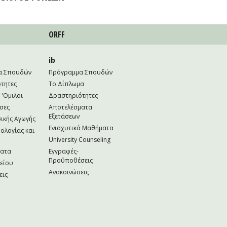
ORFF
ib
α Σπουδών
Πρόγραμμα Σπουδών
τητες
Το Δίπλωμα
 'Ομιλοι
Δραστηριότητες
σες
Αποτελέσματα
Εξετάσεων
ικής Αγωγής
Ενισχυτικά Μαθήματα
ολογίας και
University Counseling
ματα
Εγγραφές-
Προΰποθέσεις
κείου
Ανακοινώσεις
εις