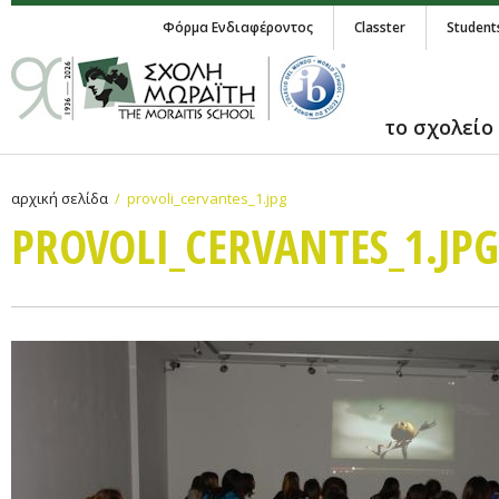
Φόρμα Ενδιαφέροντος
Classter
Student
το σχολείο
αρχική σελίδα
provoli_cervantes_1.jpg
PROVOLI_CERVANTES_1.JPG