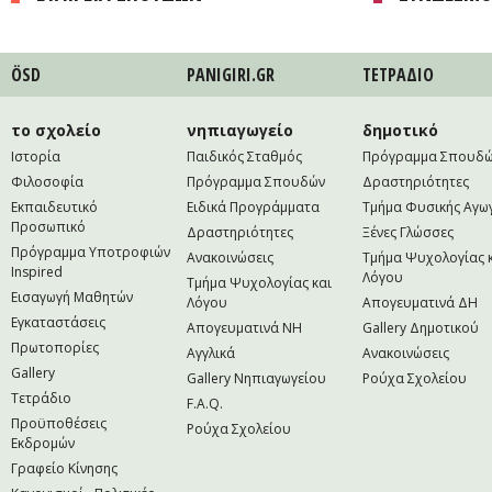
ÖSD
PANIGIRI.GR
ΤΕΤΡAΔΙΟ
το σχολείο
νηπιαγωγείο
δημοτικό
Ιστορία
Παιδικός Σταθμός
Πρόγραμμα Σπουδ
Φιλοσοφία
Πρόγραμμα Σπουδών
Δραστηριότητες
Εκπαιδευτικό
Ειδικά Προγράμματα
Τμήμα Φυσικής Αγω
Προσωπικό
Δραστηριότητες
Ξένες Γλώσσες
Πρόγραμμα Υποτροφιών
Ανακοινώσεις
Τμήμα Ψυχολογίας 
Inspired
Λόγου
Τμήμα Ψυχολογίας και
Εισαγωγή Μαθητών
Λόγου
Απογευματινά ΔΗ
Εγκαταστάσεις
Απογευματινά NH
Gallery Δημοτικού
Πρωτοπορίες
Αγγλικά
Ανακοινώσεις
Gallery
Gallery Νηπιαγωγείου
Ρούχα Σχολείου
Τετράδιο
F.A.Q.
Προϋποθέσεις
Ρούχα Σχολείου
Εκδρομών
Γραφείο Κίνησης