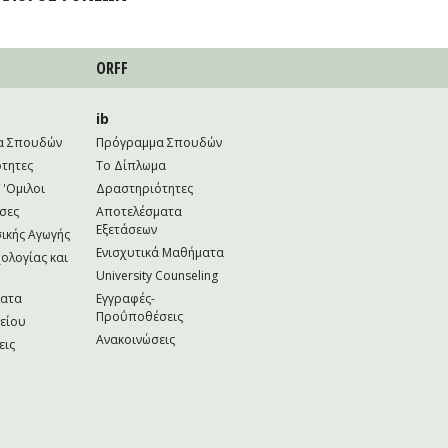
ORFF
ib
α Σπουδών
Πρόγραμμα Σπουδών
τητες
Το Δίπλωμα
 'Ομιλοι
Δραστηριότητες
σες
Αποτελέσματα
Εξετάσεων
ικής Αγωγής
Ενισχυτικά Μαθήματα
ολογίας και
University Counseling
ματα
Εγγραφές-
Προΰποθέσεις
κείου
Ανακοινώσεις
εις