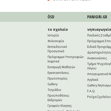
ÖSD
PANIGIRI.GR
το σχολείο
νηπιαγωγεί
Ιστορία
Παιδικός Σταθμ
Φιλοσοφία
Πρόγραμμα Σπ
Εκπαιδευτικό
Ειδικά Προγράμ
Προσωπικό
Δραστηριότητε
Πρόγραμμα Υποτροφιών
Ανακοινώσεις
Inspired
Τμήμα Ψυχολογί
Εισαγωγή Μαθητών
Λόγου
Εγκαταστάσεις
Απογευματινά 
Πρωτοπορίες
Αγγλικά
Gallery
Gallery Νηπιαγω
Τετράδιο
F.A.Q.
Προϋποθέσεις
Ρούχα Σχολείου
Εκδρομών
Γραφείο Κίνησης