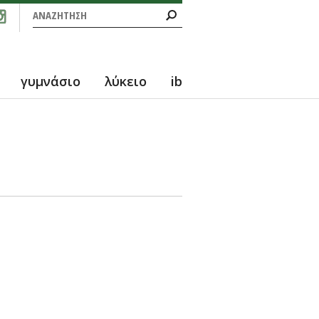
Φόρμα αναζήτησης
Αναζήτηση
γυμνάσιο
λύκειο
ib