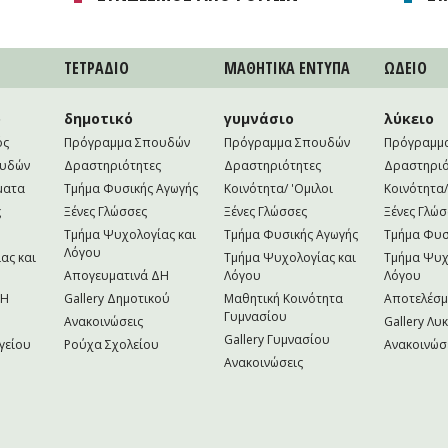
ΤΕΤΡAΔΙΟ
ΜΑΘΗΤΙΚA ΕΝΤΥΠΑ
ΩΔΕΙΟ
ο
δημοτικό
γυμνάσιο
λύκειο
ός
Πρόγραμμα Σπουδών
Πρόγραμμα Σπουδών
Πρόγραμμ
ουδών
Δραστηριότητες
Δραστηριότητες
Δραστηριό
ματα
Τμήμα Φυσικής Αγωγής
Κοινότητα/ 'Ομιλοι
Κοινότητα/
ς
Ξένες Γλώσσες
Ξένες Γλώσσες
Ξένες Γλώσ
Τμήμα Ψυχολογίας και
Τμήμα Φυσικής Αγωγής
Τμήμα Φυσ
Λόγου
ας και
Τμήμα Ψυχολογίας και
Τμήμα Ψυχ
Απογευματινά ΔΗ
Λόγου
Λόγου
NH
Gallery Δημοτικού
Μαθητική Κοινότητα
Αποτελέσ
Γυμνασίου
Ανακοινώσεις
Gallery Λυ
Gallery Γυμνασίου
γείου
Ρούχα Σχολείου
Ανακοινώσ
Ανακοινώσεις