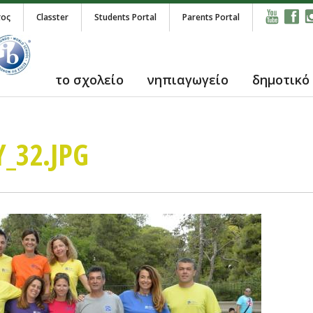
τος
Classter
Students Portal
Parents Portal
το σχολείο
νηπιαγωγείο
δημοτικό
_32.JPG