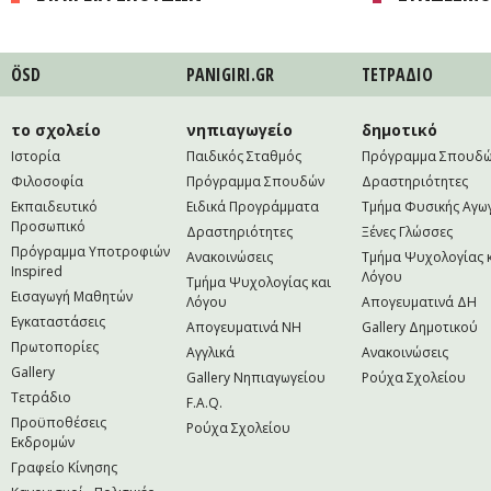
ÖSD
PANIGIRI.GR
ΤΕΤΡAΔΙΟ
το σχολείο
νηπιαγωγείο
δημοτικό
Ιστορία
Παιδικός Σταθμός
Πρόγραμμα Σπουδ
Φιλοσοφία
Πρόγραμμα Σπουδών
Δραστηριότητες
Εκπαιδευτικό
Ειδικά Προγράμματα
Τμήμα Φυσικής Αγω
Προσωπικό
Δραστηριότητες
Ξένες Γλώσσες
Πρόγραμμα Υποτροφιών
Ανακοινώσεις
Τμήμα Ψυχολογίας 
Inspired
Λόγου
Τμήμα Ψυχολογίας και
Εισαγωγή Μαθητών
Λόγου
Απογευματινά ΔΗ
Εγκαταστάσεις
Απογευματινά NH
Gallery Δημοτικού
Πρωτοπορίες
Αγγλικά
Ανακοινώσεις
Gallery
Gallery Νηπιαγωγείου
Ρούχα Σχολείου
Τετράδιο
F.A.Q.
Προϋποθέσεις
Ρούχα Σχολείου
Εκδρομών
Γραφείο Κίνησης