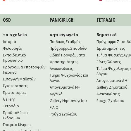
ÖSD
PANIGIRI.GR
ΤΕΤΡAΔΙΟ
το σχολείο
νηπιαγωγείο
δημοτικό
Ιστορία
Παιδικός Σταθμός
Πρόγραμμα Σπουδ
Φιλοσοφία
Πρόγραμμα Σπουδών
Δραστηριότητες
Εκπαιδευτικό
Ειδικά Προγράμματα
Τμήμα Φυσικής Αγω
Προσωπικό
Δραστηριότητες
Ξένες Γλώσσες
Πρόγραμμα Υποτροφιών
Ανακοινώσεις
Τμήμα Ψυχολογίας 
Inspired
Λόγου
Τμήμα Ψυχολογίας και
Εισαγωγή Μαθητών
Λόγου
Απογευματινά ΔΗ
Εγκαταστάσεις
Απογευματινά NH
Gallery Δημοτικού
Πρωτοπορίες
Αγγλικά
Ανακοινώσεις
Gallery
Gallery Νηπιαγωγείου
Ρούχα Σχολείου
Τετράδιο
F.A.Q.
Προϋποθέσεις
Ρούχα Σχολείου
Εκδρομών
Γραφείο Κίνησης