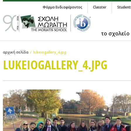
Φόρμα Ενδιαφέροντος
Classter
Student
το σχολείο
αρχική σελίδα
lukeiogallery_4.jpg
LUKEIOGALLERY_4.JPG