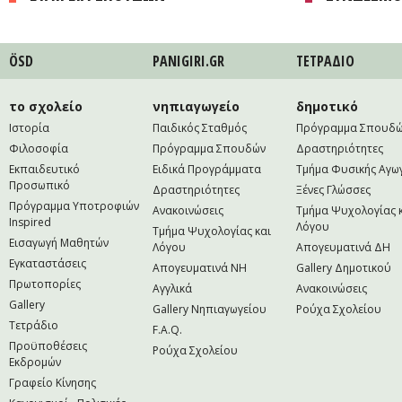
ÖSD
PANIGIRI.GR
ΤΕΤΡAΔΙΟ
το σχολείο
νηπιαγωγείο
δημοτικό
Ιστορία
Παιδικός Σταθμός
Πρόγραμμα Σπουδ
Φιλοσοφία
Πρόγραμμα Σπουδών
Δραστηριότητες
Εκπαιδευτικό
Ειδικά Προγράμματα
Τμήμα Φυσικής Αγω
Προσωπικό
Δραστηριότητες
Ξένες Γλώσσες
Πρόγραμμα Υποτροφιών
Ανακοινώσεις
Τμήμα Ψυχολογίας 
Inspired
Λόγου
Τμήμα Ψυχολογίας και
Εισαγωγή Μαθητών
Λόγου
Απογευματινά ΔΗ
Εγκαταστάσεις
Απογευματινά NH
Gallery Δημοτικού
Πρωτοπορίες
Αγγλικά
Ανακοινώσεις
Gallery
Gallery Νηπιαγωγείου
Ρούχα Σχολείου
Τετράδιο
F.A.Q.
Προϋποθέσεις
Ρούχα Σχολείου
Εκδρομών
Γραφείο Κίνησης