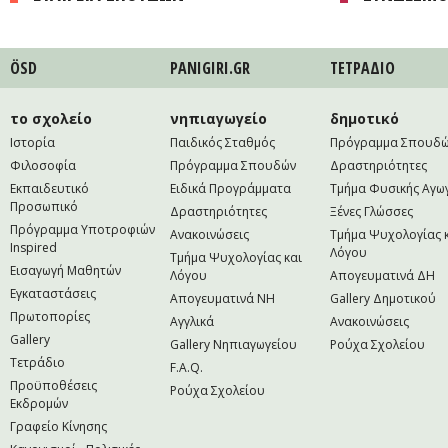
ÖSD
PANIGIRI.GR
ΤΕΤΡAΔΙΟ
το σχολείο
νηπιαγωγείο
δημοτικό
Ιστορία
Παιδικός Σταθμός
Πρόγραμμα Σπουδ
Φιλοσοφία
Πρόγραμμα Σπουδών
Δραστηριότητες
Εκπαιδευτικό
Ειδικά Προγράμματα
Τμήμα Φυσικής Αγω
Προσωπικό
Δραστηριότητες
Ξένες Γλώσσες
Πρόγραμμα Υποτροφιών
Ανακοινώσεις
Τμήμα Ψυχολογίας 
Inspired
Λόγου
Τμήμα Ψυχολογίας και
Εισαγωγή Μαθητών
Λόγου
Απογευματινά ΔΗ
Εγκαταστάσεις
Απογευματινά NH
Gallery Δημοτικού
Πρωτοπορίες
Αγγλικά
Ανακοινώσεις
Gallery
Gallery Νηπιαγωγείου
Ρούχα Σχολείου
Τετράδιο
F.A.Q.
Προϋποθέσεις
Ρούχα Σχολείου
Εκδρομών
Γραφείο Κίνησης