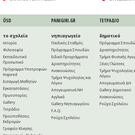
ÖSD
PANIGIRI.GR
ΤΕΤΡAΔΙΟ
το σχολείο
νηπιαγωγείο
δημοτικό
Ιστορία
Παιδικός Σταθμός
Πρόγραμμα Σπουδ
Φιλοσοφία
Πρόγραμμα Σπουδών
Δραστηριότητες
Εκπαιδευτικό
Ειδικά Προγράμματα
Τμήμα Φυσικής Αγω
Προσωπικό
Δραστηριότητες
Ξένες Γλώσσες
Πρόγραμμα Υποτροφιών
Ανακοινώσεις
Τμήμα Ψυχολογίας 
Inspired
Λόγου
Τμήμα Ψυχολογίας και
Εισαγωγή Μαθητών
Λόγου
Απογευματινά ΔΗ
Εγκαταστάσεις
Απογευματινά NH
Gallery Δημοτικού
Πρωτοπορίες
Αγγλικά
Ανακοινώσεις
Gallery
Gallery Νηπιαγωγείου
Ρούχα Σχολείου
Τετράδιο
F.A.Q.
Προϋποθέσεις
Ρούχα Σχολείου
Εκδρομών
Γραφείο Κίνησης