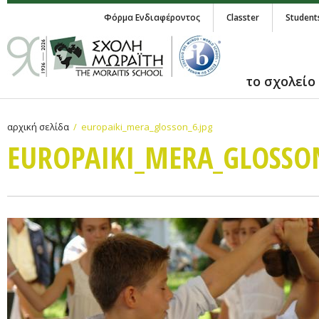
Φόρμα Ενδιαφέροντος
Classter
Student
το σχολείο
αρχική σελίδα
europaiki_mera_glosson_6.jpg
EUROPAIKI_MERA_GLOSSON