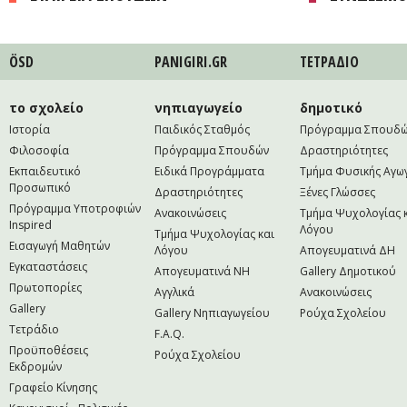
ÖSD
PANIGIRI.GR
ΤΕΤΡAΔΙΟ
το σχολείο
νηπιαγωγείο
δημοτικό
Ιστορία
Παιδικός Σταθμός
Πρόγραμμα Σπουδ
Φιλοσοφία
Πρόγραμμα Σπουδών
Δραστηριότητες
Εκπαιδευτικό
Ειδικά Προγράμματα
Τμήμα Φυσικής Αγω
Προσωπικό
Δραστηριότητες
Ξένες Γλώσσες
Πρόγραμμα Υποτροφιών
Ανακοινώσεις
Τμήμα Ψυχολογίας 
Inspired
Λόγου
Τμήμα Ψυχολογίας και
Εισαγωγή Μαθητών
Λόγου
Απογευματινά ΔΗ
Εγκαταστάσεις
Απογευματινά NH
Gallery Δημοτικού
Πρωτοπορίες
Αγγλικά
Ανακοινώσεις
Gallery
Gallery Νηπιαγωγείου
Ρούχα Σχολείου
Τετράδιο
F.A.Q.
Προϋποθέσεις
Ρούχα Σχολείου
Εκδρομών
Γραφείο Κίνησης