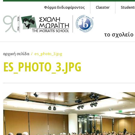
Φόρμα Ενδιαφέροντος
Classter
Student
το σχολείο
αρχική σελίδα
es_photo_3.jpg
ES_PHOTO_3.JPG