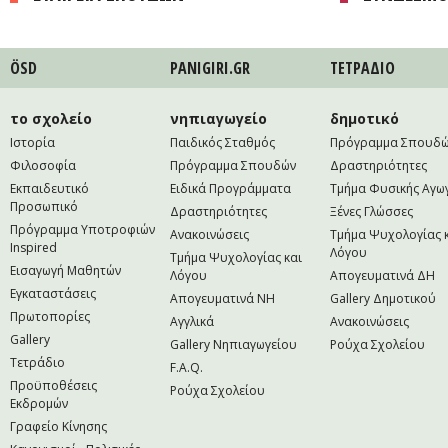
ÖSD
PANIGIRI.GR
ΤΕΤΡAΔΙΟ
το σχολείο
νηπιαγωγείο
δημοτικό
Ιστορία
Παιδικός Σταθμός
Πρόγραμμα Σπουδ
Φιλοσοφία
Πρόγραμμα Σπουδών
Δραστηριότητες
Εκπαιδευτικό
Ειδικά Προγράμματα
Τμήμα Φυσικής Αγω
Προσωπικό
Δραστηριότητες
Ξένες Γλώσσες
Πρόγραμμα Υποτροφιών
Ανακοινώσεις
Τμήμα Ψυχολογίας 
Inspired
Λόγου
Τμήμα Ψυχολογίας και
Εισαγωγή Μαθητών
Λόγου
Απογευματινά ΔΗ
Εγκαταστάσεις
Απογευματινά NH
Gallery Δημοτικού
Πρωτοπορίες
Αγγλικά
Ανακοινώσεις
Gallery
Gallery Νηπιαγωγείου
Ρούχα Σχολείου
Τετράδιο
F.A.Q.
Προϋποθέσεις
Ρούχα Σχολείου
Εκδρομών
Γραφείο Κίνησης