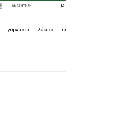
Φόρμα αναζήτησης
Αναζήτηση
γυμνάσιο
λύκειο
ib