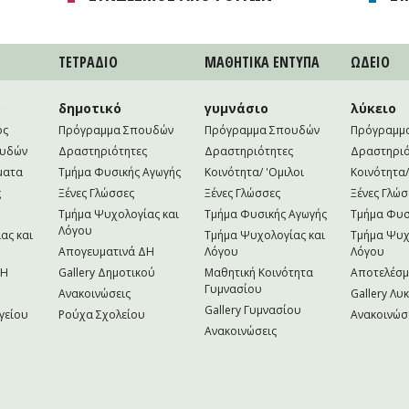
ΤΕΤΡAΔΙΟ
ΜΑΘΗΤΙΚA ΕΝΤΥΠΑ
ΩΔΕΙΟ
ο
δημοτικό
γυμνάσιο
λύκειο
ός
Πρόγραμμα Σπουδών
Πρόγραμμα Σπουδών
Πρόγραμμ
ουδών
Δραστηριότητες
Δραστηριότητες
Δραστηριό
ματα
Τμήμα Φυσικής Αγωγής
Κοινότητα/ 'Ομιλοι
Κοινότητα/
ς
Ξένες Γλώσσες
Ξένες Γλώσσες
Ξένες Γλώσ
Τμήμα Ψυχολογίας και
Τμήμα Φυσικής Αγωγής
Τμήμα Φυσ
Λόγου
ας και
Τμήμα Ψυχολογίας και
Τμήμα Ψυχ
Απογευματινά ΔΗ
Λόγου
Λόγου
NH
Gallery Δημοτικού
Μαθητική Κοινότητα
Αποτελέσ
Γυμνασίου
Ανακοινώσεις
Gallery Λυ
Gallery Γυμνασίου
γείου
Ρούχα Σχολείου
Ανακοινώσ
Ανακοινώσεις