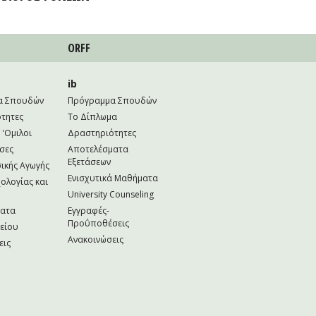
ORFF
ib
α Σπουδών
Πρόγραμμα Σπουδών
τητες
Το Δίπλωμα
 'Ομιλοι
Δραστηριότητες
σες
Αποτελέσματα
Εξετάσεων
ικής Αγωγής
Ενισχυτικά Μαθήματα
ολογίας και
University Counseling
ματα
Εγγραφές-
Προΰποθέσεις
κείου
Ανακοινώσεις
εις