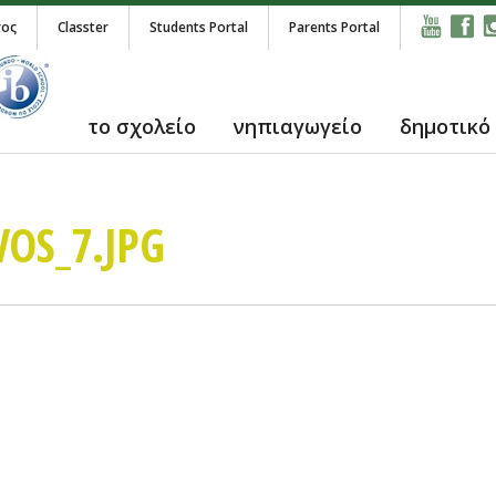
τος
Classter
Students Portal
Parents Portal
το σχολείο
νηπιαγωγείο
δημοτικό
VOS_7.JPG