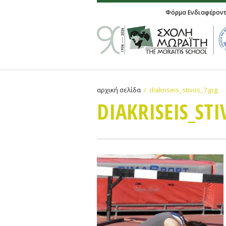
Φόρμα Ενδιαφέρον
αρχική σελίδα
diakriseis_stivos_7.jpg
DIAKRISEIS_STI