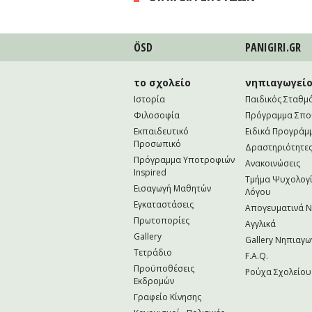
ÖSD
PANIGIRI.GR
το σχολείο
νηπιαγωγεί
Ιστορία
Παιδικός Σταθμ
Φιλοσοφία
Πρόγραμμα Σπ
Εκπαιδευτικό
Ειδικά Προγράμ
Προσωπικό
Δραστηριότητε
Πρόγραμμα Υποτροφιών
Ανακοινώσεις
Inspired
Τμήμα Ψυχολογί
Εισαγωγή Μαθητών
Λόγου
Εγκαταστάσεις
Απογευματινά 
Πρωτοπορίες
Αγγλικά
Gallery
Gallery Νηπιαγω
Τετράδιο
F.A.Q.
Προϋποθέσεις
Ρούχα Σχολείου
Εκδρομών
Γραφείο Κίνησης