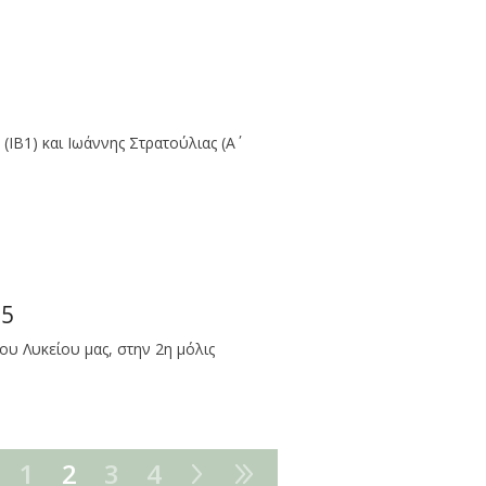
(ΙΒ1) και Ιωάννης Στρατούλιας (Α΄
15
του Λυκείου μας, στην 2η μόλις
1
2
3
4