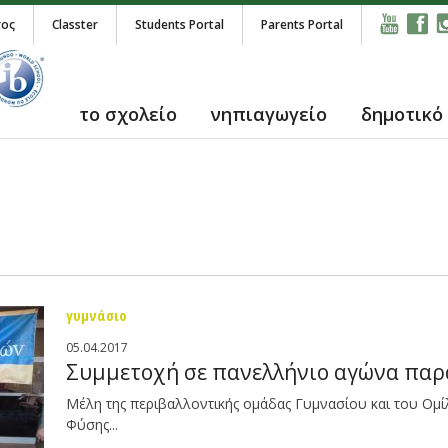
τος
Classter
Students Portal
Parents Portal
το σχολείο
νηπιαγωγείο
δημοτικό
γυμνάσιο
05.04.2017
Συμμετοχή σε πανελλήνιο αγώνα πα
Μέλη της περιβαλλοντικής ομάδας Γυμνασίου και του Ομί
Φύσης...