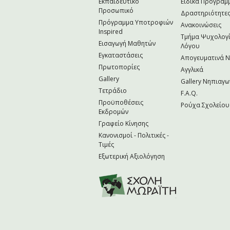
Εκπαιδευτικό
Ειδικά Προγράμ
Προσωπικό
Δραστηριότητε
Πρόγραμμα Υποτροφιών
Ανακοινώσεις
Inspired
Τμήμα Ψυχολογί
Εισαγωγή Μαθητών
Λόγου
Εγκαταστάσεις
Απογευματινά 
Πρωτοπορίες
Αγγλικά
Gallery
Gallery Νηπιαγω
Τετράδιο
F.A.Q.
Προϋποθέσεις
Ρούχα Σχολείου
Εκδρομών
Γραφείο Κίνησης
Κανονισμοί - Πολιτικές -
Τιμές
Εξωτερική Αξιολόγηση