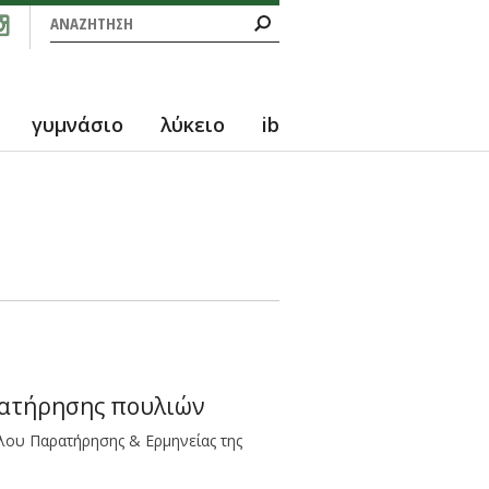
Φόρμα αναζήτησης
Αναζήτηση
γυμνάσιο
λύκειο
ib
ρατήρησης πουλιών
λου Παρατήρησης & Ερμηνείας της