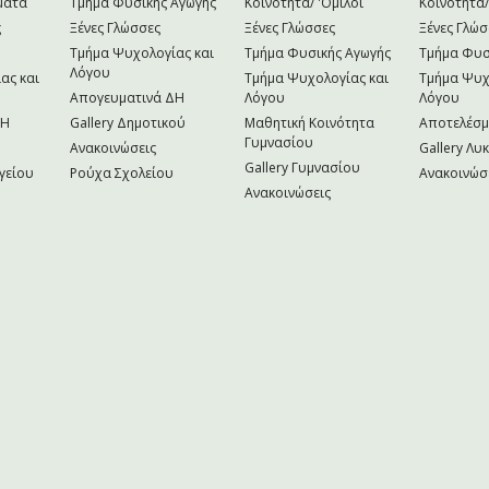
ματα
Τμήμα Φυσικής Αγωγής
Κοινότητα/ 'Ομιλοι
Κοινότητα/
ς
Ξένες Γλώσσες
Ξένες Γλώσσες
Ξένες Γλώσ
Τμήμα Ψυχολογίας και
Τμήμα Φυσικής Αγωγής
Τμήμα Φυσ
Λόγου
ας και
Τμήμα Ψυχολογίας και
Τμήμα Ψυχ
Απογευματινά ΔΗ
Λόγου
Λόγου
NH
Gallery Δημοτικού
Μαθητική Κοινότητα
Αποτελέσ
Γυμνασίου
Ανακοινώσεις
Gallery Λυ
Gallery Γυμνασίου
γείου
Ρούχα Σχολείου
Ανακοινώσ
Ανακοινώσεις