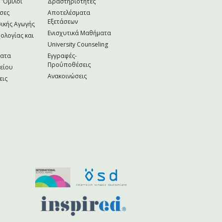
 'Ομιλοι
Δραστηριότητες
σες
Αποτελέσματα
Εξετάσεων
ικής Αγωγής
Ενισχυτικά Μαθήματα
ολογίας και
University Counseling
ματα
Εγγραφές-
Προΰποθέσεις
κείου
Ανακοινώσεις
εις