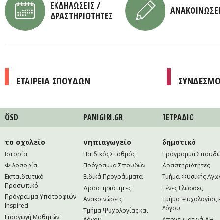
ΕΚΔΗΛΩΣΕΙΣ /
ΑΝΑΚΟΙΝΩΣΕ
ΔΡΑΣΤΗΡΙΟΤΗΤΕΣ
ΕΤΑΙΡΕΙΑ ΣΠΟΥΔΩΝ
ΣΥΝΔΕΣΜΟ
ÖSD
PANIGIRI.GR
ΤΕΤΡAΔΙΟ
το σχολείο
νηπιαγωγείο
δημοτικό
Ιστορία
Παιδικός Σταθμός
Πρόγραμμα Σπουδ
Φιλοσοφία
Πρόγραμμα Σπουδών
Δραστηριότητες
Εκπαιδευτικό
Ειδικά Προγράμματα
Τμήμα Φυσικής Αγω
Προσωπικό
Δραστηριότητες
Ξένες Γλώσσες
Πρόγραμμα Υποτροφιών
Ανακοινώσεις
Τμήμα Ψυχολογίας 
Inspired
Λόγου
Τμήμα Ψυχολογίας και
Εισαγωγή Μαθητών
Λόγου
Απογευματινά ΔΗ