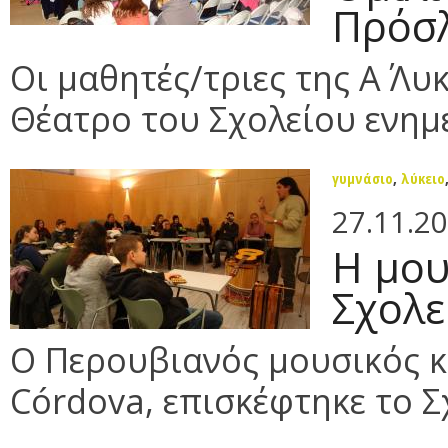
Πρόσ
Οι μαθητές/τριες της Α΄ Λ
Θέατρο του Σχολείου ενημε
γυμνάσιο
,
λύκειο
27.11.2
Η μου
Σχολε
Ο Περουβιανός μουσικός κ
Córdova, επισκέφτηκε το Σχ