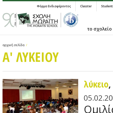
Φόρμα Ενδιαφέροντος
Classter
Student
το σχολείο
αρχική σελίδα
Α' ΛΥΚΕΙΟΥ
λύκειο
05.02.2
Ομιλί