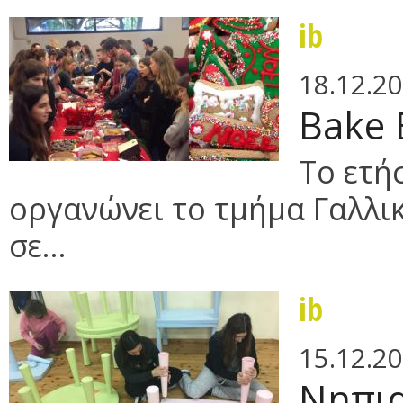
ib
18.12.2
Bake 
Το ετή
οργανώνει το τμήμα Γαλλικώ
σε...
ib
15.12.2
Νηπια