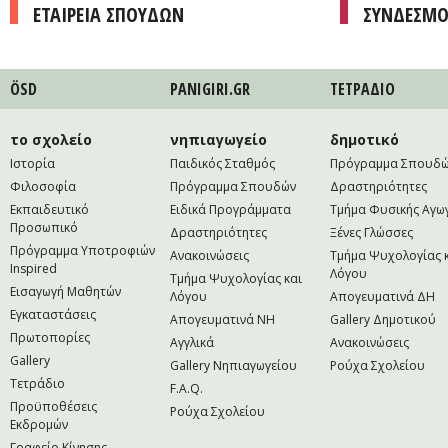
ΕΤΑΙΡΕΙΑ ΣΠΟΥΔΩΝ
ΣΥΝΔΕΣΜΟ
ÖSD
PANIGIRI.GR
ΤΕΤΡAΔΙΟ
το σχολείο
νηπιαγωγείο
δημοτικό
Ιστορία
Παιδικός Σταθμός
Πρόγραμμα Σπουδ
Φιλοσοφία
Πρόγραμμα Σπουδών
Δραστηριότητες
Εκπαιδευτικό
Ειδικά Προγράμματα
Τμήμα Φυσικής Αγω
Προσωπικό
Δραστηριότητες
Ξένες Γλώσσες
Πρόγραμμα Υποτροφιών
Ανακοινώσεις
Τμήμα Ψυχολογίας 
Inspired
Λόγου
Τμήμα Ψυχολογίας και
Εισαγωγή Μαθητών
Λόγου
Απογευματινά ΔΗ
Εγκαταστάσεις
Απογευματινά NH
Gallery Δημοτικού
Πρωτοπορίες
Αγγλικά
Ανακοινώσεις
Gallery
Gallery Νηπιαγωγείου
Ρούχα Σχολείου
Τετράδιο
F.A.Q.
Προϋποθέσεις
Ρούχα Σχολείου
Εκδρομών
Γραφείο Κίνησης