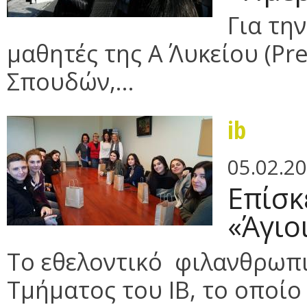
Για τη
μαθητές της Α΄ Λυκείου (Pr
Σπουδών,...
ib
05.02.2
Επίσκ
«Άγιο
Το εθελοντικό φιλανθρωπ
Τμήματος του IB, το οποίο ξ