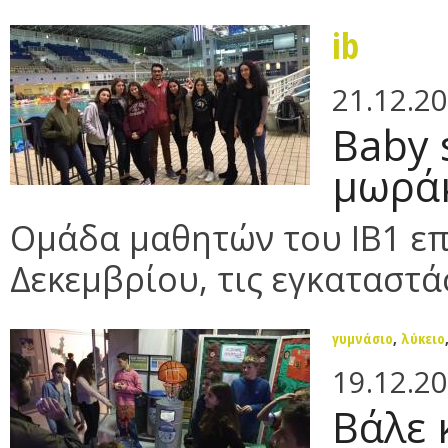
ib
21.12.2
Baby 
μωράκ
Oμάδα μαθητών του ΙΒ1 επ
Δεκεμβρίου, τις εγκαταστάσ
γυμνάσιο
,
λύκειο
19.12.2
Βάλε 