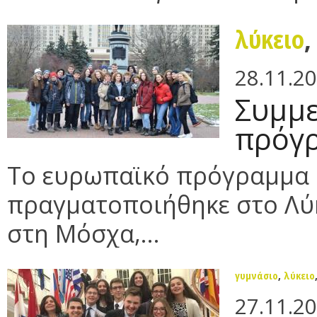
λύκειο
28.11.2
Συμμε
πρόγρ
Tο ευρωπαϊκό πρόγραμμα 
πραγματοποιήθηκε στο Λύ
στη Μόσχα,...
γυμνάσιο
,
λύκειο
27.11.2