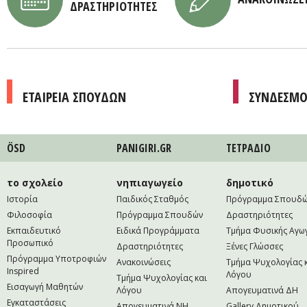
ΔΡΑΣΤΗΡΙΟΤΗΤΕΣ
ΕΤΑΙΡΕΙΑ ΣΠΟΥΔΩΝ
ΣΥΝΔΕΣΜΟ
ÖSD
PANIGIRI.GR
ΤΕΤΡAΔΙΟ
το σχολείο
νηπιαγωγείο
δημοτικό
Ιστορία
Παιδικός Σταθμός
Πρόγραμμα Σπουδ
Φιλοσοφία
Πρόγραμμα Σπουδών
Δραστηριότητες
Εκπαιδευτικό
Ειδικά Προγράμματα
Τμήμα Φυσικής Αγω
Προσωπικό
Δραστηριότητες
Ξένες Γλώσσες
Πρόγραμμα Υποτροφιών
Ανακοινώσεις
Τμήμα Ψυχολογίας 
Inspired
Λόγου
Τμήμα Ψυχολογίας και
Εισαγωγή Μαθητών
Λόγου
Απογευματινά ΔΗ
Εγκαταστάσεις
Απογευματινά NH
Gallery Δημοτικού