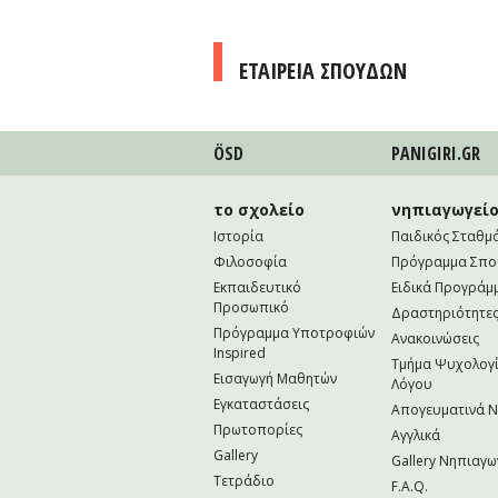
ΕΤΑΙΡΕΙΑ ΣΠΟΥΔΩΝ
ÖSD
PANIGIRI.GR
το σχολείο
νηπιαγωγεί
Ιστορία
Παιδικός Σταθμ
Φιλοσοφία
Πρόγραμμα Σπ
Εκπαιδευτικό
Ειδικά Προγράμ
Προσωπικό
Δραστηριότητε
Πρόγραμμα Υποτροφιών
Ανακοινώσεις
Inspired
Τμήμα Ψυχολογί
Εισαγωγή Μαθητών
Λόγου
Εγκαταστάσεις
Απογευματινά 
Πρωτοπορίες
Αγγλικά
Gallery
Gallery Νηπιαγω
Τετράδιο
F.A.Q.