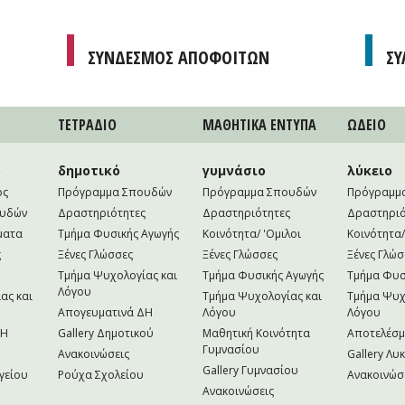
ΣΥΝΔΕΣΜΟΣ ΑΠΟΦΟΙΤΩΝ
ΣΥ
ΤΕΤΡAΔΙΟ
ΜΑΘΗΤΙΚA ΕΝΤΥΠΑ
ΩΔΕΙΟ
ο
δημοτικό
γυμνάσιο
λύκειο
ός
Πρόγραμμα Σπουδών
Πρόγραμμα Σπουδών
Πρόγραμμ
ουδών
Δραστηριότητες
Δραστηριότητες
Δραστηριό
ματα
Τμήμα Φυσικής Αγωγής
Κοινότητα/ 'Ομιλοι
Κοινότητα/
ς
Ξένες Γλώσσες
Ξένες Γλώσσες
Ξένες Γλώσ
Τμήμα Ψυχολογίας και
Τμήμα Φυσικής Αγωγής
Τμήμα Φυσ
Λόγου
ας και
Τμήμα Ψυχολογίας και
Τμήμα Ψυχ
Απογευματινά ΔΗ
Λόγου
Λόγου
NH
Gallery Δημοτικού
Μαθητική Κοινότητα
Αποτελέσ
Γυμνασίου
Ανακοινώσεις
Gallery Λυ
Gallery Γυμνασίου
γείου
Ρούχα Σχολείου
Ανακοινώσ
Ανακοινώσεις