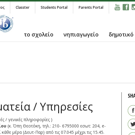
τος
Classter
Students Portal
Parents Portal
το σχολείο
νηπιαγωγείο
δημοτικό
SH
ατεία / Υπηρεσίες
ές / γενικές πληροφορίες )
ίου
(κ. Όπη Θεοτόκη, τηλ.: 210- 6795000 εσωτ: 204, e-
ί κάθε μέρα (Δευτ-Παρ) από τις 07.045 μέχρι τις 15.45.