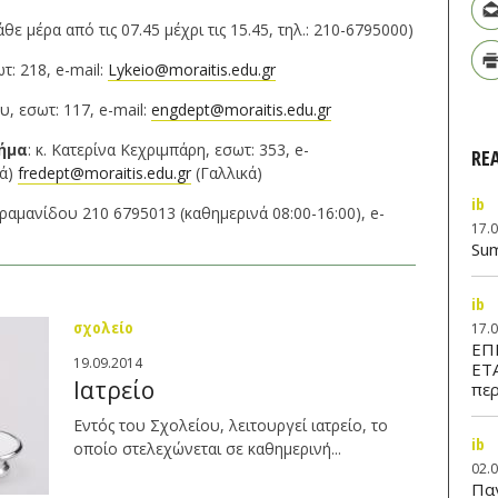
ε μέρα από τις 07.45 μέχρι τις 15.45, τηλ.: 210-6795000)
τ: 218, e-mail:
Lykeio@moraitis.edu.gr
υ, εσωτ: 117, e-mail:
engdept@moraitis.edu.gr
μήμα
: κ. Κατερίνα Κεχριμπάρη, εσωτ: 353, e-
RE
κά)
fredept@moraitis.edu.gr
(Γαλλικά)
ib
αραμανίδου 210 6795013 (καθημερινά 08:00-16:00), e-
17.
Su
ib
σχολείο
17.
ΕΠ
19.09.2014
ΕΤ
Ιατρείο
περ
Εντός του Σχολείου, λειτουργεί ιατρείο, το
ib
οποίο στελεχώνεται σε καθημερινή...
02.
Παν