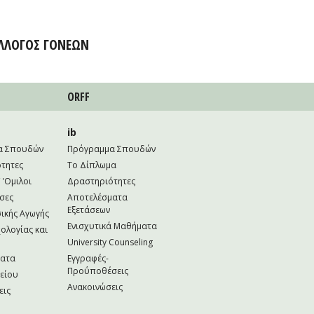
ΛΛΟΓΟΣ ΓΟΝΕΩΝ
ORFF
ib
α Σπουδών
Πρόγραμμα Σπουδών
τητες
Το Δίπλωμα
 'Ομιλοι
Δραστηριότητες
σες
Αποτελέσματα
Εξετάσεων
ικής Αγωγής
Ενισχυτικά Μαθήματα
ολογίας και
University Counseling
ματα
Εγγραφές-
Προΰποθέσεις
κείου
Ανακοινώσεις
εις