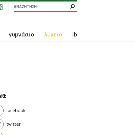
Φόρμα αναζήτησης
Αναζήτηση
γυμνάσιο
λύκειο
ib
ARE
facebook
twitter