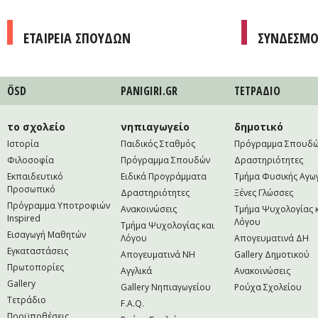
ΕΤΑΙΡΕΙΑ ΣΠΟΥΔΩΝ
ΣΥΝΔΕΣΜΟ
ÖSD
PANIGIRI.GR
ΤΕΤΡAΔΙΟ
το σχολείο
νηπιαγωγείο
δημοτικό
Ιστορία
Παιδικός Σταθμός
Πρόγραμμα Σπουδ
Φιλοσοφία
Πρόγραμμα Σπουδών
Δραστηριότητες
Εκπαιδευτικό
Ειδικά Προγράμματα
Τμήμα Φυσικής Αγω
Προσωπικό
Δραστηριότητες
Ξένες Γλώσσες
Πρόγραμμα Υποτροφιών
Ανακοινώσεις
Τμήμα Ψυχολογίας 
Inspired
Λόγου
Τμήμα Ψυχολογίας και
Εισαγωγή Μαθητών
Λόγου
Απογευματινά ΔΗ
Εγκαταστάσεις
Απογευματινά NH
Gallery Δημοτικού
Πρωτοπορίες
Αγγλικά
Ανακοινώσεις
Gallery
Gallery Νηπιαγωγείου
Ρούχα Σχολείου
Τετράδιο
F.A.Q.
Προϋποθέσεις