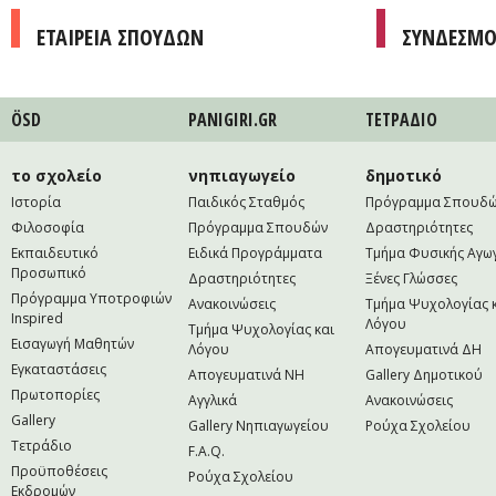
ΕΤΑΙΡΕΙΑ ΣΠΟΥΔΩΝ
ΣΥΝΔΕΣΜΟ
ÖSD
PANIGIRI.GR
ΤΕΤΡAΔΙΟ
το σχολείο
νηπιαγωγείο
δημοτικό
Ιστορία
Παιδικός Σταθμός
Πρόγραμμα Σπουδ
Φιλοσοφία
Πρόγραμμα Σπουδών
Δραστηριότητες
Εκπαιδευτικό
Ειδικά Προγράμματα
Τμήμα Φυσικής Αγω
Προσωπικό
Δραστηριότητες
Ξένες Γλώσσες
Πρόγραμμα Υποτροφιών
Ανακοινώσεις
Τμήμα Ψυχολογίας 
Inspired
Λόγου
Τμήμα Ψυχολογίας και
Εισαγωγή Μαθητών
Λόγου
Απογευματινά ΔΗ
Εγκαταστάσεις
Απογευματινά NH
Gallery Δημοτικού
Πρωτοπορίες
Αγγλικά
Ανακοινώσεις
Gallery
Gallery Νηπιαγωγείου
Ρούχα Σχολείου
Τετράδιο
F.A.Q.
Προϋποθέσεις
Ρούχα Σχολείου
Εκδρομών