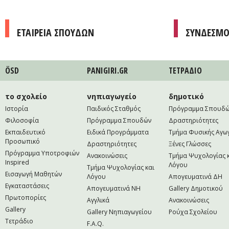
ΕΤΑΙΡΕΙΑ ΣΠΟΥΔΩΝ
ΣΥΝΔΕΣΜΟ
ÖSD
PANIGIRI.GR
ΤΕΤΡAΔΙΟ
το σχολείο
νηπιαγωγείο
δημοτικό
Ιστορία
Παιδικός Σταθμός
Πρόγραμμα Σπουδ
Φιλοσοφία
Πρόγραμμα Σπουδών
Δραστηριότητες
Εκπαιδευτικό
Ειδικά Προγράμματα
Τμήμα Φυσικής Αγω
Προσωπικό
Δραστηριότητες
Ξένες Γλώσσες
Πρόγραμμα Υποτροφιών
Ανακοινώσεις
Τμήμα Ψυχολογίας 
Inspired
Λόγου
Τμήμα Ψυχολογίας και
Εισαγωγή Μαθητών
Λόγου
Απογευματινά ΔΗ
Εγκαταστάσεις
Απογευματινά NH
Gallery Δημοτικού
Πρωτοπορίες
Αγγλικά
Ανακοινώσεις
Gallery
Gallery Νηπιαγωγείου
Ρούχα Σχολείου
Τετράδιο
F.A.Q.