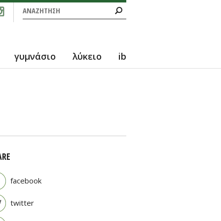
Φόρμα αναζήτησης
Αναζήτηση
γυμνάσιο
λύκειο
ib
ARE
facebook
twitter