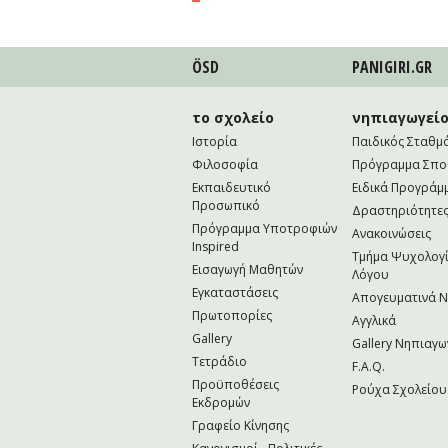
ÖSD
PANIGIRI.GR
το σχολείο
νηπιαγωγεί
Ιστορία
Παιδικός Σταθμ
Φιλοσοφία
Πρόγραμμα Σπ
Εκπαιδευτικό
Ειδικά Προγράμ
Προσωπικό
Δραστηριότητε
Πρόγραμμα Υποτροφιών
Ανακοινώσεις
Inspired
Τμήμα Ψυχολογί
Εισαγωγή Μαθητών
Λόγου
Εγκαταστάσεις
Απογευματινά 
Πρωτοπορίες
Αγγλικά
Gallery
Gallery Νηπιαγω
Τετράδιο
F.A.Q.
Προϋποθέσεις
Ρούχα Σχολείου
Εκδρομών
Γραφείο Κίνησης