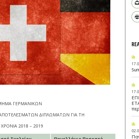
RE
ib
17.
Su
ib
17.
ΕΠ
ΕΤ
ΜΗΜΑ ΓΕΡΜΑΝΙΚΩΝ
περ
Α ΑΠΟΤΕΛΕΣΜΑΤΩΝ ΔΙΠΛΩΜΑΤΩΝ ΓΙΑ ΤΗ
ib
. ΧΡΟΝΙΑ 2018 – 2019
02.
Παν
στό Σχολείου
Πανελλήνιο Ποσοστό