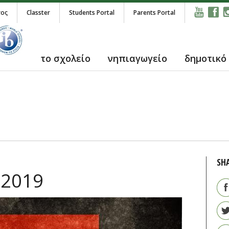
τος
Classter
Students Portal
Parents Portal
το σχολείο
νηπιαγωγείο
δημοτικό
SH
 2019