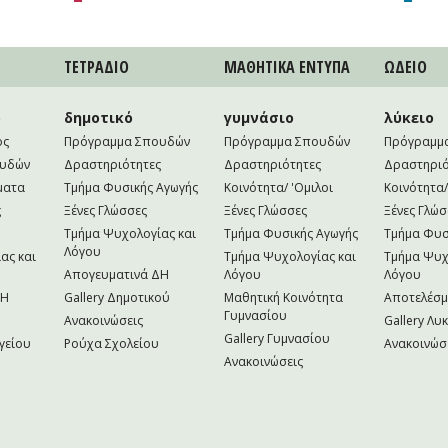
ΤΕΤΡAΔΙΟ
ΜΑΘΗΤΙΚA ΕΝΤΥΠΑ
ΩΔΕΙΟ
ο
δημοτικό
γυμνάσιο
λύκειο
ός
Πρόγραμμα Σπουδών
Πρόγραμμα Σπουδών
Πρόγραμμ
ουδών
Δραστηριότητες
Δραστηριότητες
Δραστηριό
ματα
Τμήμα Φυσικής Αγωγής
Κοινότητα/ 'Ομιλοι
Κοινότητα/
ς
Ξένες Γλώσσες
Ξένες Γλώσσες
Ξένες Γλώσ
Τμήμα Ψυχολογίας και
Τμήμα Φυσικής Αγωγής
Τμήμα Φυσ
Λόγου
ας και
Τμήμα Ψυχολογίας και
Τμήμα Ψυχ
Απογευματινά ΔΗ
Λόγου
Λόγου
NH
Gallery Δημοτικού
Μαθητική Κοινότητα
Αποτελέσ
Γυμνασίου
Ανακοινώσεις
Gallery Λυ
Gallery Γυμνασίου
γείου
Ρούχα Σχολείου
Ανακοινώσ
Ανακοινώσεις