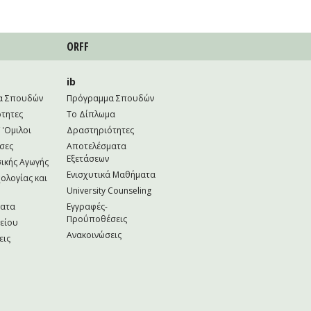
ORFF
ib
α Σπουδών
Πρόγραμμα Σπουδών
τητες
Το Δίπλωμα
 'Ομιλοι
Δραστηριότητες
σες
Αποτελέσματα
Εξετάσεων
ικής Αγωγής
Ενισχυτικά Μαθήματα
ολογίας και
University Counseling
ματα
Εγγραφές-
Προΰποθέσεις
κείου
Ανακοινώσεις
εις