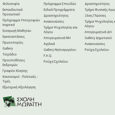
Φιλοσοφία
Πρόγραμμα Σπουδών
Δραστηριότητες
Εκπαιδευτικό
Ειδικά Προγράμματα
Τμήμα Φυσικής Αγω
Προσωπικό
Δραστηριότητες
Ξένες Γλώσσες
Πρόγραμμα Υποτροφιών
Ανακοινώσεις
Τμήμα Ψυχολογίας 
Inspired
Λόγου
Τμήμα Ψυχολογίας και
Εισαγωγή Μαθητών
Λόγου
Απογευματινά ΔΗ
Εγκαταστάσεις
Απογευματινά NH
Gallery Δημοτικού
Πρωτοπορίες
Αγγλικά
Ανακοινώσεις
Gallery
Gallery Νηπιαγωγείου
Ρούχα Σχολείου
Τετράδιο
F.A.Q.
Προϋποθέσεις
Ρούχα Σχολείου
Εκδρομών
Γραφείο Κίνησης
Κανονισμοί - Πολιτικές -
Τιμές
Εξωτερική Αξιολόγηση