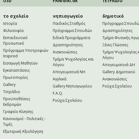
ÖSD
PANIGIRI.GR
ΤΕΤΡAΔΙΟ
το σχολείο
νηπιαγωγείο
δημοτικό
Ιστορία
Παιδικός Σταθμός
Πρόγραμμα Σπουδ
Φιλοσοφία
Πρόγραμμα Σπουδών
Δραστηριότητες
Εκπαιδευτικό
Ειδικά Προγράμματα
Τμήμα Φυσικής Αγω
Προσωπικό
Δραστηριότητες
Ξένες Γλώσσες
Πρόγραμμα Υποτροφιών
Ανακοινώσεις
Τμήμα Ψυχολογίας 
Inspired
Λόγου
Τμήμα Ψυχολογίας και
Εισαγωγή Μαθητών
Λόγου
Απογευματινά ΔΗ
Εγκαταστάσεις
Απογευματινά NH
Gallery Δημοτικού
Πρωτοπορίες
Αγγλικά
Ανακοινώσεις
Gallery
Gallery Νηπιαγωγείου
Ρούχα Σχολείου
Τετράδιο
F.A.Q.
Προϋποθέσεις
Ρούχα Σχολείου
Εκδρομών
Γραφείο Κίνησης
Κανονισμοί - Πολιτικές -
Τιμές
Εξωτερική Αξιολόγηση