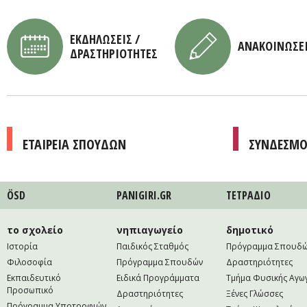
ΕΚΔΗΛΩΣΕΙΣ /
ΑΝΑΚΟΙΝΩΣΕ
ΔΡΑΣΤΗΡΙΟΤΗΤΕΣ
ΕΤΑΙΡΕΙΑ ΣΠΟΥΔΩΝ
ΣΥΝΔΕΣΜΟ
ÖSD
PANIGIRI.GR
ΤΕΤΡAΔΙΟ
το σχολείο
νηπιαγωγείο
δημοτικό
Ιστορία
Παιδικός Σταθμός
Πρόγραμμα Σπουδ
Φιλοσοφία
Πρόγραμμα Σπουδών
Δραστηριότητες
Εκπαιδευτικό
Ειδικά Προγράμματα
Τμήμα Φυσικής Αγω
Προσωπικό
Δραστηριότητες
Ξένες Γλώσσες
Πρόγραμμα Υποτροφιών