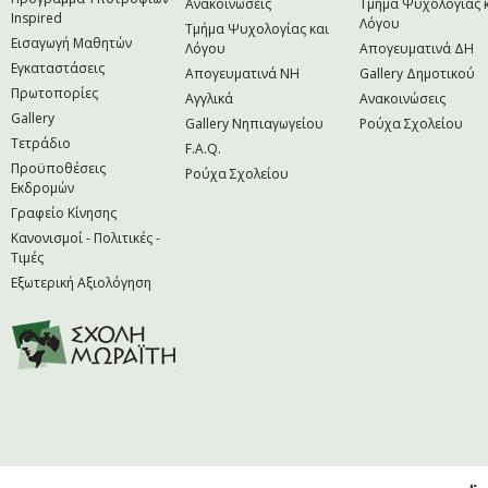
Ανακοινώσεις
Τμήμα Ψυχολογίας 
Inspired
Λόγου
Τμήμα Ψυχολογίας και
Εισαγωγή Μαθητών
Λόγου
Απογευματινά ΔΗ
Εγκαταστάσεις
Απογευματινά NH
Gallery Δημοτικού
Πρωτοπορίες
Αγγλικά
Ανακοινώσεις
Gallery
Gallery Νηπιαγωγείου
Ρούχα Σχολείου
Τετράδιο
F.A.Q.
Προϋποθέσεις
Ρούχα Σχολείου
Εκδρομών
Γραφείο Κίνησης
Κανονισμοί - Πολιτικές -
Τιμές
Εξωτερική Αξιολόγηση