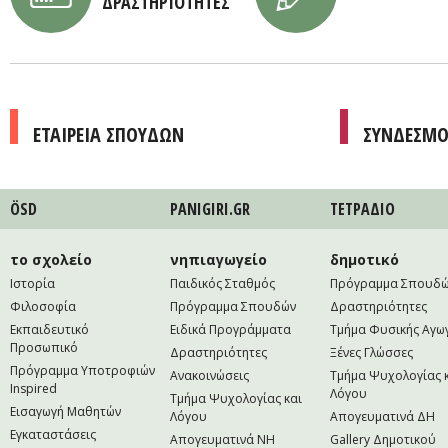
ΔΡΑΣΤΗΡΙΟΤΗΤΕΣ
ΕΤΑΙΡΕΙΑ ΣΠΟΥΔΩΝ
ΣΥΝΔΕΣΜΟ
ÖSD
PANIGIRI.GR
ΤΕΤΡAΔΙΟ
το σχολείο
νηπιαγωγείο
δημοτικό
Ιστορία
Παιδικός Σταθμός
Πρόγραμμα Σπουδ
Φιλοσοφία
Πρόγραμμα Σπουδών
Δραστηριότητες
Εκπαιδευτικό
Ειδικά Προγράμματα
Τμήμα Φυσικής Αγω
Προσωπικό
Δραστηριότητες
Ξένες Γλώσσες
Πρόγραμμα Υποτροφιών
Ανακοινώσεις
Τμήμα Ψυχολογίας 
Inspired
Λόγου
Τμήμα Ψυχολογίας και
Εισαγωγή Μαθητών
Λόγου
Απογευματινά ΔΗ
Εγκαταστάσεις
Απογευματινά NH
Gallery Δημοτικού