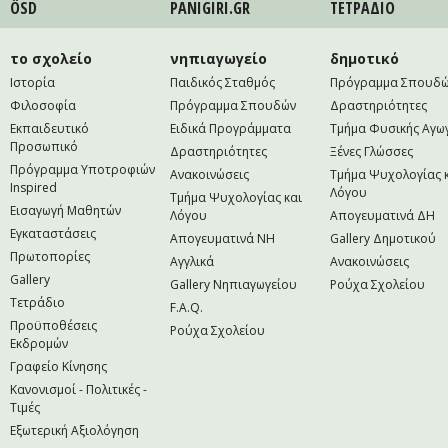
ÖSD
PANIGIRI.GR
ΤΕΤΡAΔΙΟ
το σχολείο
νηπιαγωγείο
δημοτικό
Ιστορία
Παιδικός Σταθμός
Πρόγραμμα Σπουδ
Φιλοσοφία
Πρόγραμμα Σπουδών
Δραστηριότητες
Εκπαιδευτικό
Ειδικά Προγράμματα
Τμήμα Φυσικής Αγω
Προσωπικό
Δραστηριότητες
Ξένες Γλώσσες
Πρόγραμμα Υποτροφιών
Ανακοινώσεις
Τμήμα Ψυχολογίας 
Inspired
Λόγου
Τμήμα Ψυχολογίας και
Εισαγωγή Μαθητών
Λόγου
Απογευματινά ΔΗ
Εγκαταστάσεις
Απογευματινά NH
Gallery Δημοτικού
Πρωτοπορίες
Αγγλικά
Ανακοινώσεις
Gallery
Gallery Νηπιαγωγείου
Ρούχα Σχολείου
Τετράδιο
F.A.Q.
Προϋποθέσεις
Ρούχα Σχολείου
Εκδρομών
Γραφείο Κίνησης
Κανονισμοί - Πολιτικές -
Τιμές
Εξωτερική Αξιολόγηση