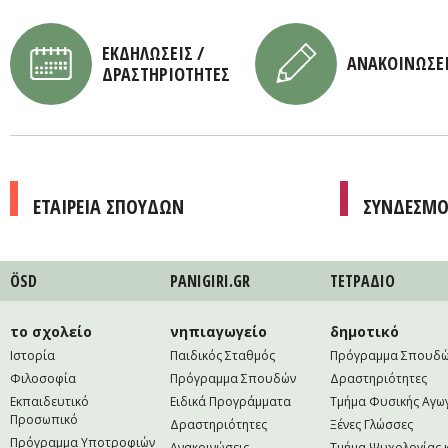
ΕΚΔΗΛΩΣΕΙΣ /
ΑΝΑΚΟΙΝΩΣΕ
ΔΡΑΣΤΗΡΙΟΤΗΤΕΣ
ΕΤΑΙΡΕΙΑ ΣΠΟΥΔΩΝ
ΣΥΝΔΕΣΜΟ
ÖSD
PANIGIRI.GR
ΤΕΤΡAΔΙΟ
το σχολείο
νηπιαγωγείο
δημοτικό
Ιστορία
Παιδικός Σταθμός
Πρόγραμμα Σπουδ
Φιλοσοφία
Πρόγραμμα Σπουδών
Δραστηριότητες
Εκπαιδευτικό
Ειδικά Προγράμματα
Τμήμα Φυσικής Αγω
Προσωπικό
Δραστηριότητες
Ξένες Γλώσσες
Πρόγραμμα Υποτροφιών
Ανακοινώσεις
Τμήμα Ψυχολογίας 