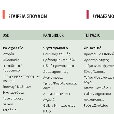
ΕΤΑΙΡΕΙΑ ΣΠΟΥΔΩΝ
ΣΥΝΔΕΣΜΟ
ÖSD
PANIGIRI.GR
ΤΕΤΡAΔΙΟ
το σχολείο
νηπιαγωγείο
δημοτικό
Ιστορία
Παιδικός Σταθμός
Πρόγραμμα Σπουδ
Φιλοσοφία
Πρόγραμμα Σπουδών
Δραστηριότητες
Εκπαιδευτικό
Ειδικά Προγράμματα
Τμήμα Φυσικής Αγω
Προσωπικό
Δραστηριότητες
Ξένες Γλώσσες
Πρόγραμμα Υποτροφιών
Ανακοινώσεις
Τμήμα Ψυχολογίας 
Inspired
Λόγου
Τμήμα Ψυχολογίας και
Εισαγωγή Μαθητών
Λόγου
Απογευματινά ΔΗ
Εγκαταστάσεις
Απογευματινά NH
Gallery Δημοτικού
Πρωτοπορίες
Αγγλικά
Ανακοινώσεις
Gallery
Gallery Νηπιαγωγείου
Ρούχα Σχολείου
Τετράδιο
F.A.Q.