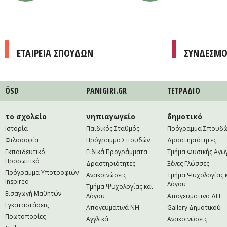
ΕΤΑΙΡΕΙΑ ΣΠΟΥΔΩΝ
ΣΥΝΔΕΣΜΟ
ÖSD
PANIGIRI.GR
ΤΕΤΡAΔΙΟ
το σχολείο
νηπιαγωγείο
δημοτικό
Ιστορία
Παιδικός Σταθμός
Πρόγραμμα Σπουδ
Φιλοσοφία
Πρόγραμμα Σπουδών
Δραστηριότητες
Εκπαιδευτικό
Ειδικά Προγράμματα
Τμήμα Φυσικής Αγω
Προσωπικό
Δραστηριότητες
Ξένες Γλώσσες
Πρόγραμμα Υποτροφιών
Ανακοινώσεις
Τμήμα Ψυχολογίας 
Inspired
Λόγου
Τμήμα Ψυχολογίας και
Εισαγωγή Μαθητών
Λόγου
Απογευματινά ΔΗ
Εγκαταστάσεις
Απογευματινά NH
Gallery Δημοτικού
Πρωτοπορίες
Αγγλικά
Ανακοινώσεις