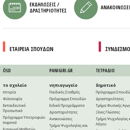
ΕΚΔΗΛΩΣΕΙΣ /
ΑΝΑΚΟΙΝΩΣΕ
ΔΡΑΣΤΗΡΙΟΤΗΤΕΣ
ΕΤΑΙΡΕΙΑ ΣΠΟΥΔΩΝ
ΣΥΝΔΕΣΜΟ
ÖSD
PANIGIRI.GR
ΤΕΤΡAΔΙΟ
το σχολείο
νηπιαγωγείο
δημοτικό
Ιστορία
Παιδικός Σταθμός
Πρόγραμμα Σπουδ
Φιλοσοφία
Πρόγραμμα Σπουδών
Δραστηριότητες
Εκπαιδευτικό
Ειδικά Προγράμματα
Τμήμα Φυσικής Αγω
Προσωπικό
Δραστηριότητες
Ξένες Γλώσσες
Πρόγραμμα Υποτροφιών
Ανακοινώσεις
Τμήμα Ψυχολογίας 
Inspired
Λόγου
Τμήμα Ψυχολογίας και
Εισαγωγή Μαθητών