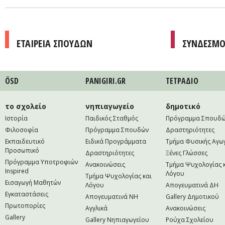
ΕΤΑΙΡΕΙΑ ΣΠΟΥΔΩΝ
ΣΥΝΔΕΣΜΟ
ÖSD
PANIGIRI.GR
ΤΕΤΡAΔΙΟ
το σχολείο
νηπιαγωγείο
δημοτικό
Ιστορία
Παιδικός Σταθμός
Πρόγραμμα Σπουδ
Φιλοσοφία
Πρόγραμμα Σπουδών
Δραστηριότητες
Εκπαιδευτικό
Ειδικά Προγράμματα
Τμήμα Φυσικής Αγω
Προσωπικό
Δραστηριότητες
Ξένες Γλώσσες
Πρόγραμμα Υποτροφιών
Ανακοινώσεις
Τμήμα Ψυχολογίας 
Inspired
Λόγου
Τμήμα Ψυχολογίας και
Εισαγωγή Μαθητών
Λόγου
Απογευματινά ΔΗ
Εγκαταστάσεις
Απογευματινά NH
Gallery Δημοτικού
Πρωτοπορίες
Αγγλικά
Ανακοινώσεις
Gallery
Gallery Νηπιαγωγείου
Ρούχα Σχολείου