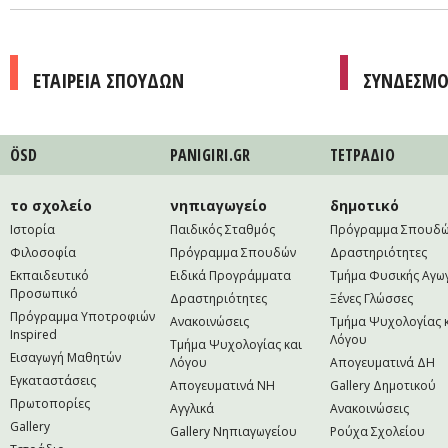
ΕΤΑΙΡΕΙΑ ΣΠΟΥΔΩΝ
ΣΥΝΔΕΣΜΟ
ÖSD
PANIGIRI.GR
ΤΕΤΡAΔΙΟ
το σχολείο
νηπιαγωγείο
δημοτικό
Ιστορία
Παιδικός Σταθμός
Πρόγραμμα Σπουδ
Φιλοσοφία
Πρόγραμμα Σπουδών
Δραστηριότητες
Εκπαιδευτικό
Ειδικά Προγράμματα
Τμήμα Φυσικής Αγω
Προσωπικό
Δραστηριότητες
Ξένες Γλώσσες
Πρόγραμμα Υποτροφιών
Ανακοινώσεις
Τμήμα Ψυχολογίας 
Inspired
Λόγου
Τμήμα Ψυχολογίας και
Εισαγωγή Μαθητών
Λόγου
Απογευματινά ΔΗ
Εγκαταστάσεις
Απογευματινά NH
Gallery Δημοτικού
Πρωτοπορίες
Αγγλικά
Ανακοινώσεις
Gallery
Gallery Νηπιαγωγείου
Ρούχα Σχολείου